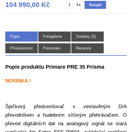
104 990,00 Kč
ks
Popis
Fotogalerie
Soubory (2)
(8)
Příslušenství
Porovnání
Recenze
Popis produktu Primare PRE 35 Prisma
NOVINKA !
Špičkový předzesilovač s vestavěným D/A
převodníkem a hudebním síťovým přehrávačem. O
převod digitálních dat na analogový signál se stará