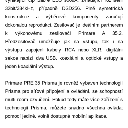
vynikající čip Sabre ESS 9069A, zvládající rozlišení
32bit/384kHz, případně DSD256. Plně symetrická
konstrukce a výběrové komponenty zaručují
dokonalou reprodukci. Zesilovač je ideálním partnerem
k výkonovému zesilovači Primare A 35.2.
Předzesilovač umožňuje jak na vstupu, tak i na
výstupu zapojení kabely RCA nebo XLR, digitální
sekce nabízí dva USB, koaxiální a optické vstupy a
jeden koaxiální výstup.
Primare PRE 35 Prisma je rovněž vybaven technologií
Prisma pro síťové připojení a ovládání, se schopností
multi-room ozvučení. Pokud tedy máte více zařízení s
technologií Prisma, můžete snadno všechna ovládat
pomocí jediné, volně dostupné mobilní aplikace.