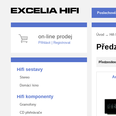
Poslechové
Úvod
→
Hif
on-line prodej
Přihlásit
|
Registrovat
Před
Předzesilov
Hifi sestavy
A
Stereo
Domácí kino
Hifi komponenty
Gramofony
CD přehrávače