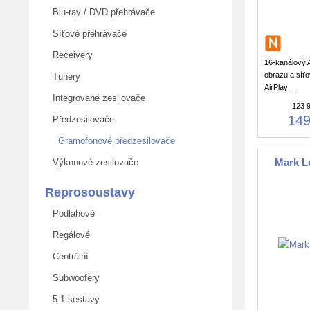
Blu-ray / DVD přehrávače
Síťové přehrávače
Receivery
16-kanálový 
obrazu a síťo
Tunery
AirPlay ...
Integrované zesilovače
123 
149
Předzesilovače
Gramofonové předzesilovače
Mark L
Výkonové zesilovače
Reprosoustavy
Podlahové
Regálové
Centrální
Subwoofery
5.1 sestavy