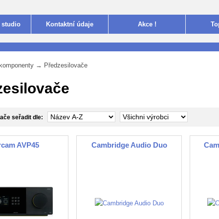
 studio
Kontakt
ní údaje
Akce !
To
i komponenty
→
Předzesilovače
zesilovače
ače seřadit dle:
rcam AVP45
Cambridge Audio Duo
Cam