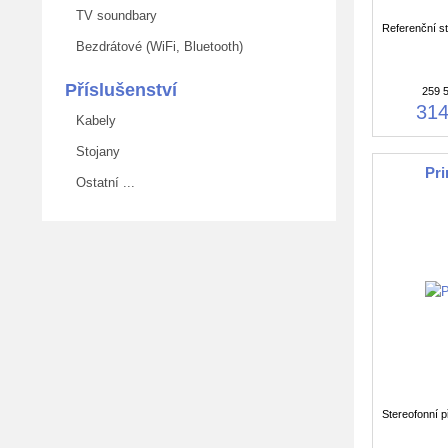
TV soundbary
Referenční st
Bezdrátové (WiFi, Bluetooth)
Příslušenství
259 
314
Kabely
Stojany
Pr
Ostatní ...
Stereofonní p