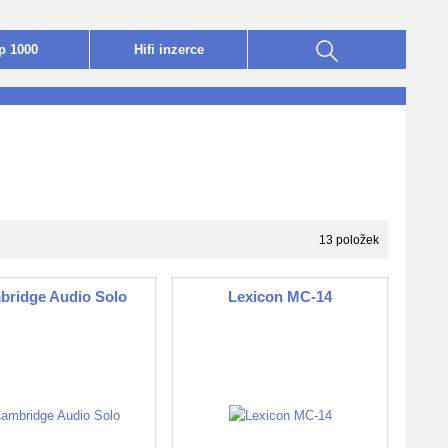
p 1000
Hifi
i
nzerce
13 položek
bridge Audio Solo
Lexicon MC-14