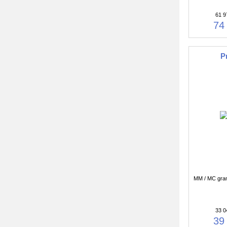
61 9
74
P
MM / MC gram
33 0
39