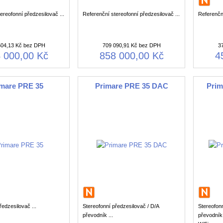
ereofonní předzesilovač ...
Referenční stereofonní předzesilovač ...
Referenční
504,13 Kč bez DPH
709 090,91 Kč bez DPH
3
 000,00 Kč
858 000,00 Kč
4
imare PRE 35
Primare PRE 35 DAC
Prim
ředzesilovač ...
Stereofonní předzesilovač / D/A
Stereofonn
převodník ...
převodník