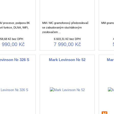
AV procesor, podpora 8K
MM / MC gramofonový předzesilovač
MM gramof
vé funkce, DLNA, WiFi,
se zabudovaným sluchátkovým
zesilovačem ...
958,68 Kč bez DPH
6 603,31 Kč bez DPH
 990,00 Kč
7 990,00 Kč
evinson № 326 S
Mark Levinson № 52
Mar