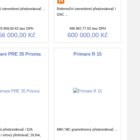
 stereofonní předzesilovač ...
Referenční stereofonní předzesilovač /
DAC ...
76 859,50 Kč bez DPH
495 867,77 Kč bez DPH
56 000,00 Kč
600 000,00 Kč
are PRE 35 Prisma
Primare R 15
í předzesilovač / D/A
MM / MC gramofonový předzesilovač ...
 / síťový přehrávač, DLNA,