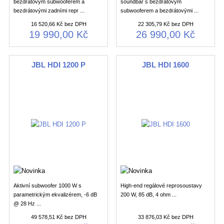
bezdrátovým subwooferem a
soundbar s bezdrátovým
bezdrátovými zadními repr ...
subwooferem a bezdrátovými ...
16 520,66 Kč bez DPH
22 305,79 Kč bez DPH
19 990,00 Kč
26 990,00 Kč
JBL HDI 1200 P
JBL HDI 1600
Aktivní subwoofer 1000 W s
High-end regálové reprosoustavy
parametrickým ekvalizérem, -6 dB
200 W, 85 dB, 4 ohm ...
@ 28 Hz ...
49 578,51 Kč bez DPH
33 876,03 Kč bez DPH