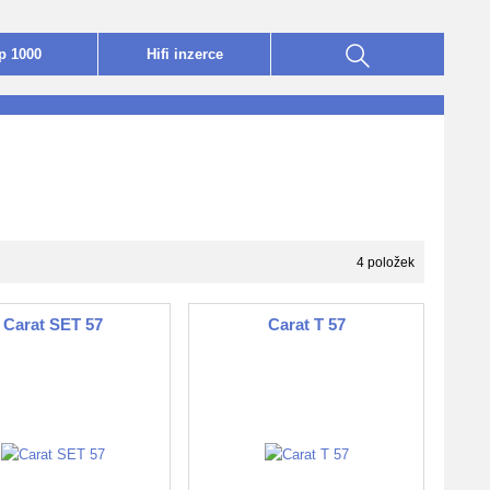
p 1000
Hifi
i
nzerce
4 položek
Carat SET 57
Carat T 57