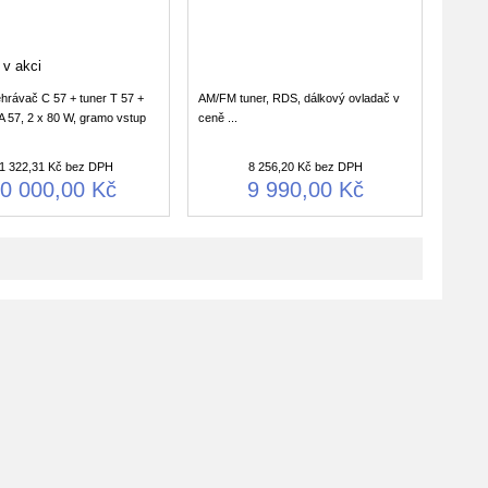
rávač C 57 + tuner T 57 +
AM/FM tuner, RDS, dálkový ovladač v
A 57, 2 x 80 W, gramo vstup
ceně ...
1 322,31 Kč bez DPH
8 256,20 Kč bez DPH
0 000,00 Kč
9 990,00 Kč