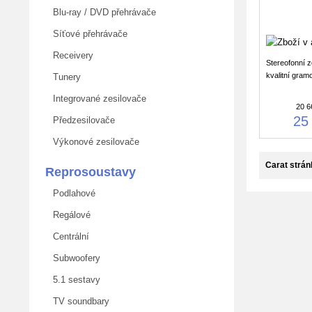
Blu-ray / DVD přehrávače
Síťové přehrávače
Receivery
Stereofonní z
kvalitní gram
Tunery
Integrované zesilovače
20 6
25
Předzesilovače
Výkonové zesilovače
Carat strá
Reprosoustavy
Podlahové
Regálové
Centrální
Subwoofery
5.1 sestavy
TV soundbary