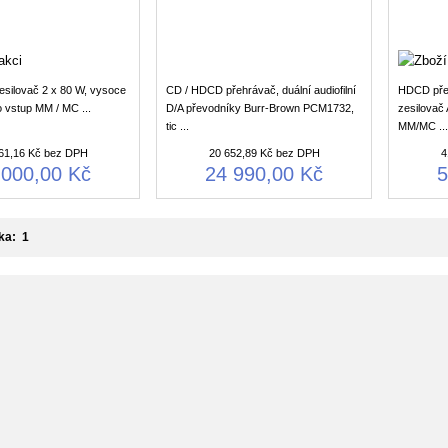
esilovač 2 x 80 W, vysoce
CD / HDCD přehrávač, duální audiofilní
HDCD přeh
o vstup MM / MC ...
D/A převodníky Burr-Brown PCM1732,
zesilovač 
tic ...
MM/MC ...
61,16 Kč bez DPH
20 652,89 Kč bez DPH
4
 000,00 Kč
24 990,00 Kč
5
nka:
1