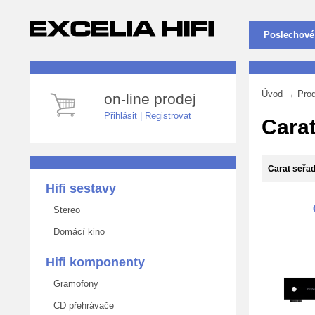
Poslechové
Úvod
→ Produ
on-line prodej
Přihlásit
|
Registrovat
Cara
Carat seřadi
Hifi sestavy
Stereo
Domácí kino
Hifi komponenty
Gramofony
CD přehrávače