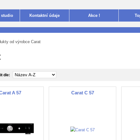
 studio
Kontakt
ní údaje
Akce !
To
kty od výrobce Carat
t
t dle:
Carat A 57
Carat C 57