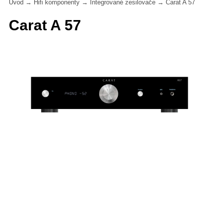
Úvod
→
Hifi komponenty
→
Integrované zesilovače
→
Carat A 57
Carat A 57