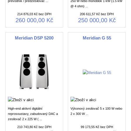
převodník / předzesilovač ...
250 W nebo monoblok 1 kW (1.5 kW
@ 4 ohm) ...
214 876,03 Kč bez DPH
206 611,57 Kč bez DPH
260 000,00 Kč
250 000,00 Kč
Meridian DSP 5200
Meridian G 55
High-end aktivní digitální
Výkonový zesilovač 5 x 100 W nebo
reprosoustavy, zabudovaný DAC a
2 x 300 W ...
zesilovač 2 x 225 W ( ...
210 743,80 Kč bez DPH
99 173,55 Kč bez DPH