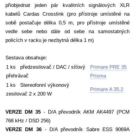
přiobjednat jeden pár kvalitních signálových XLR
kabelů Cardas Crosslink (pro přístroje umístěné na
sobě postačuje délka 0,5 m, pro přístroje umístěné
vedle sebe nebo dále od sebe na samostatných
policích v racku je nezbytná délka 1 m)
Sestava obsahuje:
1 ks předzesilovač / DAC / síťový
Primare PRE 35
přehrávač
Prisma
1 ks Stereofonní výkonový
Primare A 35.2
zesilovač 2 x 200 W
VERZE DM 35
- D/A převodník AKM AK4497 (PCM
768 kHz / DSD 256)
VERZE DM 36
- D/A převodník Sabre ESS 9069A