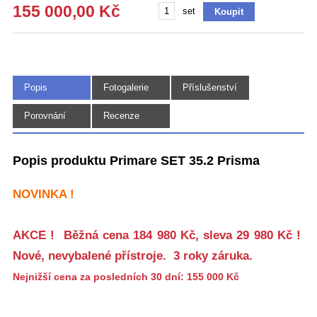
155 000,00 Kč
set
Popis
Fotogalerie
Příslušenství
(4)
Porovnání
Recenze
Popis produktu Primare SET 35.2 Prisma
NOVINKA !
AKCE ! Běžná cena 184 980 Kč, sleva 29 980 Kč !
Nové, nevybalené přístroje. 3 roky záruka.
Nejnižší cena za posledních 30 dní: 155 000 Kč