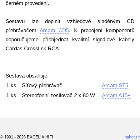
černém provedení.
Sestavu lze doplnit vzhledově sladěným CD
přehrávačem
Arcam CD5
. K propojení komponentů
doporučujeme přiobjednat kvalitní signálové kabely
Cardas Crosslink RCA.
Sestava obsahuje:
1 ks
Síťový přehrávač
Arcam ST5
1 ks
Stereofonní zesilovač 2 x 80 W
Arcam A15+
© 1991 - 2026 EXCELIA HIFI
nahoru ^