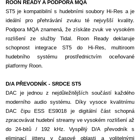
ROON READY A PODPORA MQA
ST5 je kompatibilní s hudebními soubory Hi-Res a je
ideální pro přehrávání zvuku té nejvyšší kvality.
Podpora MQA znamená, že získáte zvuk ve vysokém
rozlišení ze služby Tidal. Roon Ready deklaruje
schopnost integrace ST5 do Hi-Res, multiroom
hudebního systému prostřednictvím oceňované
platformy Roon.
D/A PŘEVODNÍK - SRDCE ST5
DAC je jednou z nejdůležitějších součástí každého
moderního audio systému. Díky vysoce kvalitnímu
DAC čipu ESS ES9018 je digitální část schopná
zpracovávat hudební streamy ve vysokém rozlišení až
do 24-bitů / 192 kHz. Vyspělý D/A převodník s
eliminací jitteru v časové oblasti a volitelnými