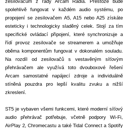
zesilovačům z řady Arcam Radia. Přestože bude
spolehlivě fungovat v každém audio systému, po
propojení se zesilovačem A5, A15 nebo A25 získáte
esteticky i technologicky sladěný celek. Stojí za tím
specifické ovládací připojení, které synchronizuje a
řídí provoz zesilovače se streamerem a umožňuje
oběma komponentům fungovat v dokonalém souladu.
Na rozdíl od zesilovačů s vestavěným síťovým
přehrávačem ale využívá toto dvouboxové řešení
Arcam samostatné napájecí zdroje a individuálně
stíněná pouzdra pro lepší kvalitu zvuku a nižší
zkreslení.
ST5 je vybaven všemi funkcemi, které moderní síťový
audio přehrávač potřebuje, včetně podpory Wi-Fi,
AirPlay 2, Chromecastu a také Tidal Connect a Spotify