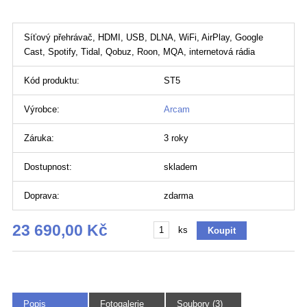
Síťový přehrávač, HDMI, USB, DLNA, WiFi, AirPlay, Google
Cast, Spotify, Tidal, Qobuz, Roon, MQA, internetová rádia
Kód produktu:
ST5
Výrobce:
Arcam
Záruka:
3 roky
Dostupnost:
skladem
Doprava:
zdarma
23 690,00 Kč
ks
Popis
Fotogalerie
Soubory (3)