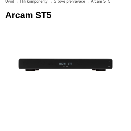
Úvod
→
Hifi komponenty
→
Síťové přehrávače
→
Arcam ST5
Arcam ST5