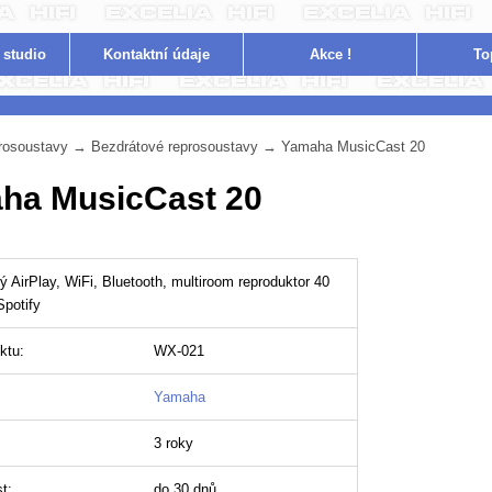
 studio
Kontakt
ní údaje
Akce !
To
rosoustavy
→
Bezdrátové reprosoustavy
→
Yamaha MusicCast 20
ha MusicCast 20
 AirPlay, WiFi, Bluetooth, multiroom reproduktor 40
Spotify
ktu:
WX-021
Yamaha
3 roky
t:
do 30 dnů