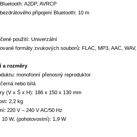
y Bluetooth: A2DP, AVRCP
bezdrátového připojení Bluetooth: 10 m
čené použití: Univerzální
ované formáty zvukových souborů: FLAC, MP3, AAC, WA
í a rozměry
oduktu: monofonní přenosný reproduktor
 černá nebo bílá
y (V x Š x H): 186 x 150 x 130 mm
st: 2,2 kg
ní: 220 V – 240 V AC/50 Hz
: 10 W, (pohotovostní): 1,9 W