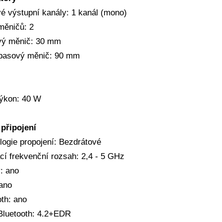
é výstupní kanály: 1 kanál (mono)
měničů: 2
ý měnič: 30 mm
basový měnič: 90 mm
ýkon: 40 W
připojení
logie propojení: Bezdrátové
cí frekvenční rozsah: 2,4 - 5 GHz
: ano
 ano
oth: ano
Bluetooth: 4.2+EDR