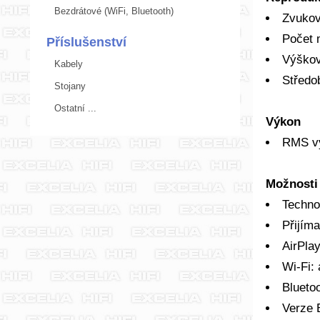
Bezdrátové (WiFi, Bluetooth)
Zvukov
Počet 
Příslušenství
Výškov
Kabely
Středo
Stojany
Ostatní ...
Výkon
RMS v
Možnosti 
Techno
Přijíma
AirPlay
Wi-Fi:
Blueto
Verze 