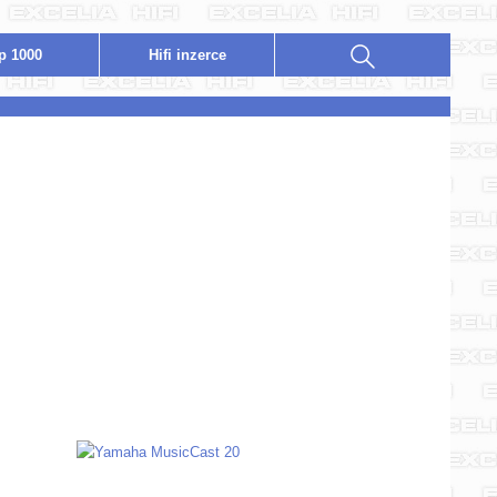
p 1000
Hifi
i
nzerce