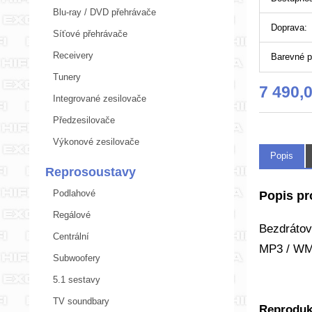
Blu-ray / DVD přehrávače
Doprava:
Síťové přehrávače
Receivery
Barevné p
Tunery
7 490,
Integrované zesilovače
Předzesilovače
Výkonové zesilovače
Popis
Reprosoustavy
Podlahové
Popis p
Regálové
Bezdrátov
Centrální
MP3 / WMA
Subwoofery
5.1 sestavy
TV soundbary
Reproduk