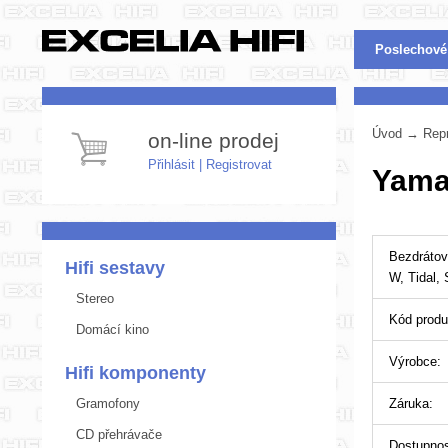
Poslechové
Úvod
→
Rep
on-line prodej
Přihlásit
|
Registrovat
Yama
Bezdrátový
Hifi sestavy
W, Tidal, 
Stereo
Kód produ
Domácí kino
Výrobce:
Hifi komponenty
Gramofony
Záruka:
CD přehrávače
Dostupnos