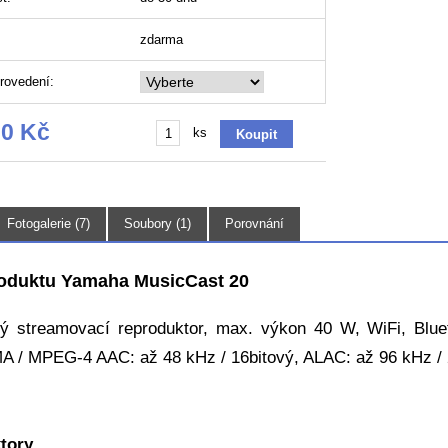
zdarma
rovedení:
00 Kč
ks
Fotogalerie (7)
Soubory (1)
Porovnání
roduktu Yamaha MusicCast 20
ý streamovací reproduktor, max. výkon 40 W, WiFi, Bluet
 / MPEG-4 AAC: až 48 kHz / 16bitový, ALAC: až 96 kHz / 2
tory