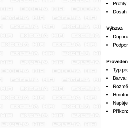
Profil
Dosah 
Výbava
Doporu
Podpor
Proveden
Typ pr
Barva:
Rozměr
Hmotno
Napáje
Příkon