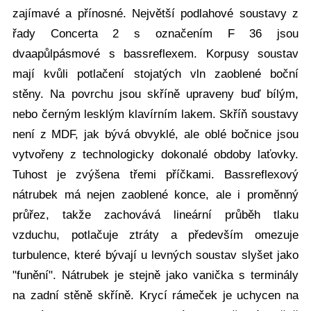
zajímavé a přínosné. Největší podlahové soustavy z
řady Concerta 2 s označením F 36 jsou
dvaapůlpásmové s bassreflexem. Korpusy soustav
mají kvůli potlačení stojatých vln zaoblené boční
stěny. Na povrchu jsou skříně upraveny buď bílým,
nebo černým lesklým klavírním lakem. Skříň soustavy
není z MDF, jak bývá obvyklé, ale oblé bočnice jsou
vytvořeny z technologicky dokonalé obdoby laťovky.
Tuhost je zvýšena třemi příčkami. Bassreflexový
nátrubek má nejen zaoblené konce, ale i proměnný
průřez, takže zachovává lineární průběh tlaku
vzduchu, potlačuje ztráty a především omezuje
turbulence, které bývají u levných soustav slyšet jako
"funění". Nátrubek je stejně jako vanička s terminály
na zadní stěně skříně. Krycí rámeček je uchycen na