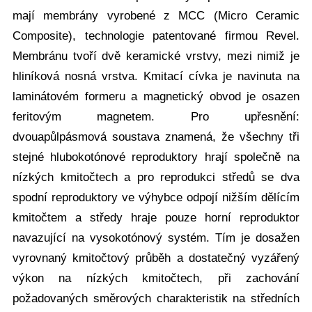
mají membrány vyrobené z MCC (Micro Ceramic
Composite), technologie patentované firmou Revel.
Membránu tvoří dvě keramické vrstvy, mezi nimiž je
hliníková nosná vrstva. Kmitací cívka je navinuta na
laminátovém formeru a magnetický obvod je osazen
feritovým magnetem. Pro upřesnění:
dvouapůlpásmová soustava znamená, že všechny tři
stejné hlubokotónové reproduktory hrají společně na
nízkých kmitočtech a pro reprodukci středů se dva
spodní reproduktory ve výhybce odpojí nižším dělícím
kmitočtem a středy hraje pouze horní reproduktor
navazující na vysokotónový systém. Tím je dosažen
vyrovnaný kmitočtový průběh a dostatečný vyzářený
výkon na nízkých kmitočtech, při zachování
požadovaných směrových charakteristik na středních