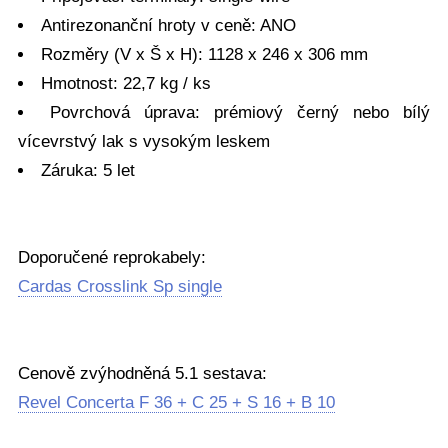
Antirezonanční hroty v ceně: ANO
Rozměry (V x Š x H): 1128 x 246 x 306 mm
Hmotnost: 22,7 kg / ks
Povrchová úprava: prémiový černý nebo bílý
vícevrstvý lak s vysokým leskem
Záruka: 5 let
Doporučené reprokabely:
Cardas Crosslink Sp single
Cenově zvýhodněná 5.1 sestava:
Revel Concerta F 36 + C 25 + S 16 + B 10