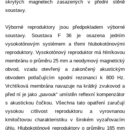
skrytých magnetech zasazených v přední stěně
soustavy.
Výborné reproduktory jsou předpokladem výborné
soustavy. Soustava F 36 je osazena jedním
vysokotónovým systémem a třemi hlubokotónovými
reproduktory. Vysokotónový reproduktor má hliníkovou
membránu o průměru 25 mm a neodymový magnetický
obvod, vzadu otevřený a zakončený akustickým
obvodem potlačujícím spodní rezonanci k 800 Hz.
Vrchlíková membrána navazuje na krátký zvukovod a
před ní je jako „pavouk“ umístěn reflexní kompenzátor
s akustickou čočkou. Všechna tato opatření zaručují
vysokou citlivost reproduktoru a vyrovnanou
kmitočtovou charakteristiku v širokém vyzařovacím
úhlu. Hlubokotónové reproduktory o průměru 165 mm