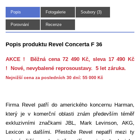
Popis
Fotogalerie
Soubory (3)
(9)
Porovnání
Recenze
Popis produktu Revel Concerta F 36
AKCE ! Běžná cena 72 490 Kč, sleva 17 490 Kč
! Nové, nevybalené reprosoustavy. 5 let záruka.
Nejnižší cena za posledních 30 dní: 55 000 Kč
Firma Revel patří do amerického koncernu Harman,
který je v komerční oblasti znám především téměř
exkluzivními značkami JBL, Mark Levinson, AKG,
Lexicon a dalšími. Přestože Revel nepatří mezi ty