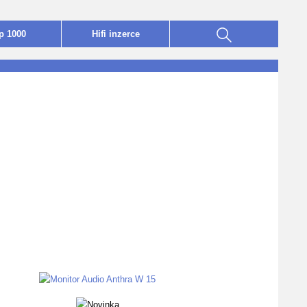
p 1000
Hifi
i
nzerce