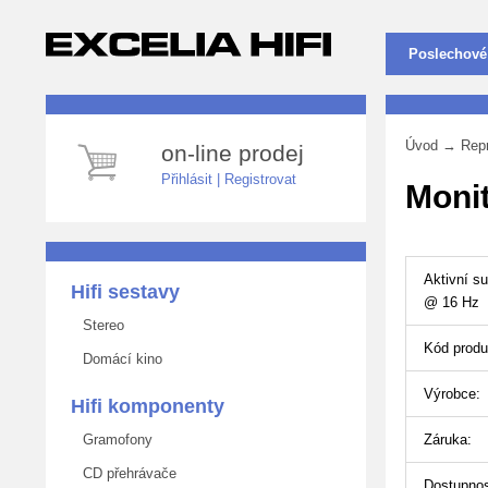
Poslechové
Úvod
→
Rep
on-line prodej
Přihlásit
|
Registrovat
Moni
Aktivní s
Hifi sestavy
@ 16 Hz
Stereo
Kód produ
Domácí kino
Výrobce:
Hifi komponenty
Gramofony
Záruka:
CD přehrávače
Dostupnos