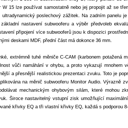
 W 15 lze používat samostatně nebo jej propojit až se tře
í, ultradynamický poslechový zážitek. Na zadním panelu je
základní nastavení subwooferu a výběr předvoleb ekvaliz
tavení připojení více subwooferů jsou k dispozici prostředn
nými deskami MDF, přední část má dokonce 36 mm.
ehké, extrémně tuhé měniče C-CAM (karbonem potažená me
lnost vůči namáhání v ohybu, a proto vykazují mnohem v
snější a přesnější realistickou prezentaci zvuku. Toto je po
aplikována na měnič subwooferu Monitor Audio. Výrazně z
odolávat mechanickým ohybovým silám, které mohou zkr
zvuk. Široce nastavitelný vstupní zisk umožňující maximáln
ované křivky EQ a tři vlastní křivky EQ, každá s podporou 