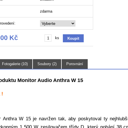
zdarma
rovedení:
,00 Kč
ks
Fotogalerie (10)
Soubory (2)
Porovnání
oduktu Monitor Audio Anthra W 15
 !
 Anthra W 15 je navržen tak, aby poskytoval ty nejhlubš
ýkonným 1 500 W zesilovačem třídy D, který pohání 38 