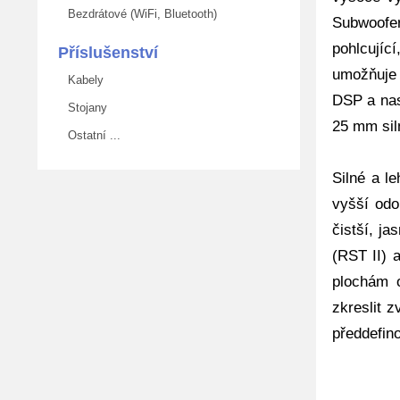
Bezdrátové (WiFi, Bluetooth)
Subwoofer
pohlcujíc
Příslušenství
umožňuje 
Kabely
DSP a nas
Stojany
25 mm sil
Ostatní ...
Silné a l
vyšší odo
čistší, ja
(RST II) 
plochám 
zkreslit 
předdefin