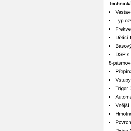
Technická
Vestav
Typ oz
Frekve
Dělící 
Basový
DSP s 
8-pásmov
Přepín
Vstupy
Triger
Automa
Vnější
Hmotno
Povrch
- "High G