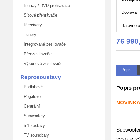
Blu-ray / DVD přehrávače
Doprava:
Síťové přehrávače
Receivery
Barevné p
Tunery
76 990
Integrované zesilovače
Předzesilovače
Výkonové zesilovače
Popis
Reprosoustavy
Podlahové
Popis pr
Regálové
NOVINKA
Centrální
Subwoofery
5.1 sestavy
Subwoofer
TV soundbary
vysoce v