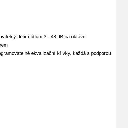
avitelný dělící útlum 3 - 48 dB na oktávu
ihem
ogramovatelné ekvalizační křivky, každá s podporou