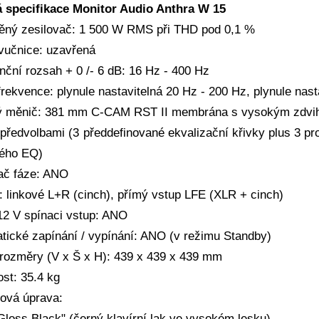
 specifikace Monitor Audio Anthra W 15
ěný zesilovač: 1 500 W RMS při THD pod 0,1 %
vučnice: uzavřená
nční rozsah + 0 /- 6 dB: 16 Hz - 400 Hz
frekvence: plynule nastavitelná 20 Hz - 200 Hz, plynule nast
 měnič: 381 mm C-CAM RST II membrána s vysokým zdv
předvolbami (3 předdefinované ekvalizační křivky plus 3 pr
ého EQ)
ač fáze: ANO
: linkové L+R (cinch), přímý vstup LFE (XLR + cinch)
 12 V spínaci vstup: ANO
tické zapínání / vypínání: ANO (v režimu Standby)
 rozměry (V x Š x H): 439 x 439 x 439 mm
st: 35.4 kg
ová úprava:
loss Black" (černý klavírní lak ve vysokém lesku)