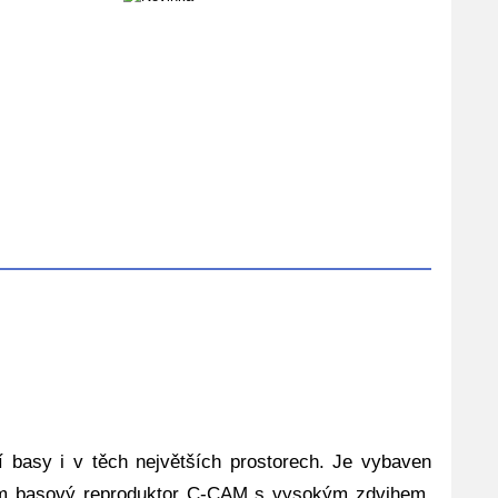
í basy i v těch největších prostorech. Je vybaven
cm basový reproduktor C-CAM s vysokým zdvihem.