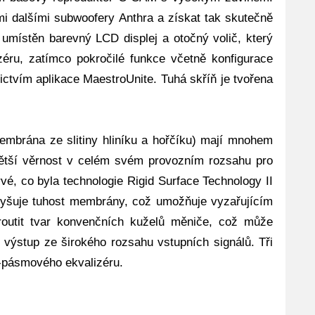
mi dalšími subwoofery Anthra a získat tak skutečně
 umístěn barevný LCD displej a otočný volič, který
éru, zatímco pokročilé funkce včetně konfigurace
ictvím aplikace MaestroUnite. Tuhá skříň je tvořena
mbrána ze slitiny hliníku a hořčíku) mají mnohem
ětší věrnost v celém svém provozním rozsahu pro
prvé, co byla technologie Rigid Surface Technology II
vyšuje tuhost membrány, což umožňuje vyzařujícím
outit tvar konvenčních kuželů měniče, což může
í výstup ze širokého rozsahu vstupních signálů. Tři
8-pásmového ekvalizéru.