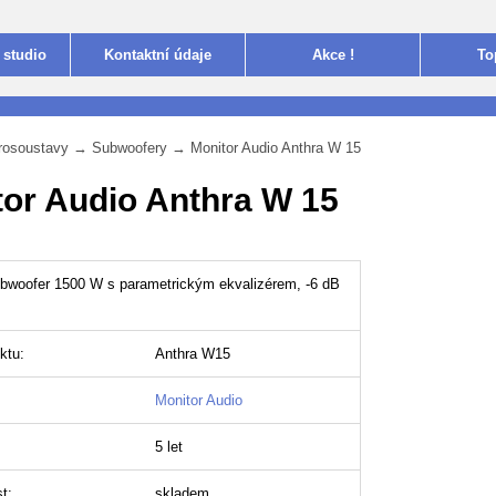
 studio
Kontakt
ní údaje
Akce !
To
rosoustavy
→
Subwoofery
→
Monitor Audio Anthra W 15
tor Audio Anthra W 15
ubwoofer 1500 W s parametrickým ekvalizérem, -6 dB
ktu:
Anthra W15
Monitor Audio
5 let
t:
skladem