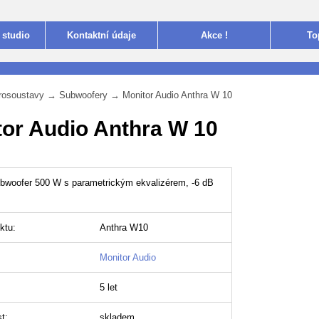
 studio
Kontakt
ní údaje
Akce !
To
rosoustavy
→
Subwoofery
→
Monitor Audio Anthra W 10
tor Audio Anthra W 10
ubwoofer 500 W s parametrickým ekvalizérem, -6 dB
ktu:
Anthra W10
Monitor Audio
5 let
t:
skladem