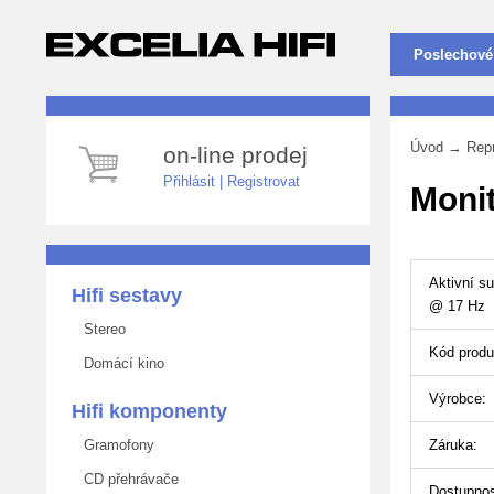
Poslechové
Úvod
→
Rep
on-line prodej
Přihlásit
|
Registrovat
Moni
Aktivní s
Hifi sestavy
@ 17 Hz
Stereo
Kód produ
Domácí kino
Výrobce:
Hifi komponenty
Gramofony
Záruka:
CD přehrávače
Dostupnos