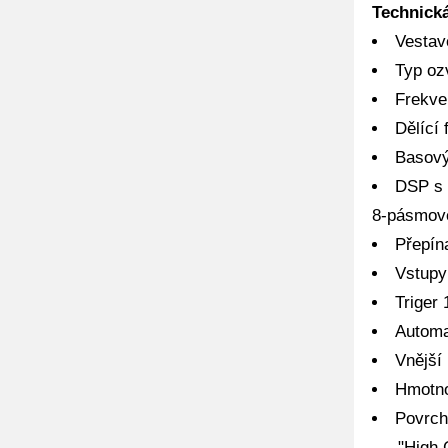
Technická
Vestav
Typ oz
Frekve
Dělící 
Basový
DSP s 
8-pásmov
Přepín
Vstupy
Triger
Automa
Vnější
Hmotno
Povrch
- "High G