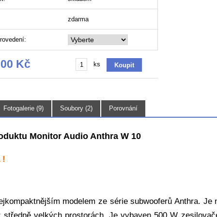
zdarma
rovedení:
,00 Kč
ks
Fotogalerie (9)
Soubory (2)
Porovnání
oduktu Monitor Audio Anthra W 10
 !
ejkompaktnějším modelem ze série subwooferů Anthra. Je na
 středně velkých prostorách. Je vybaven 500 W zesilovač