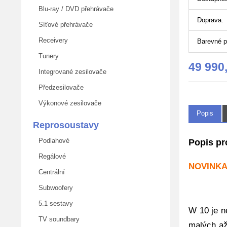
Blu-ray / DVD přehrávače
Doprava:
Síťové přehrávače
Receivery
Barevné p
Tunery
49 990
Integrované zesilovače
Předzesilovače
Výkonové zesilovače
Popis
Reprosoustavy
Podlahové
Popis pr
Regálové
NOVINKA
Centrální
Subwoofery
5.1 sestavy
W 10 je n
TV soundbary
malých až