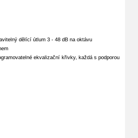
avitelný dělící útlum 3 - 48 dB na oktávu
ihem
ogramovatelné ekvalizační křivky, každá s podporou