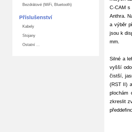
Bezdrátové (WiFi, Bluetooth)
C-CAM s v
Anthra. N
Příslušenství
a výběr p
Kabely
jsou k di
Stojany
mm.
Ostatní ...
Silné a l
vyšší odo
čistší, ja
(RST II) 
plochám 
zkreslit 
předdefin