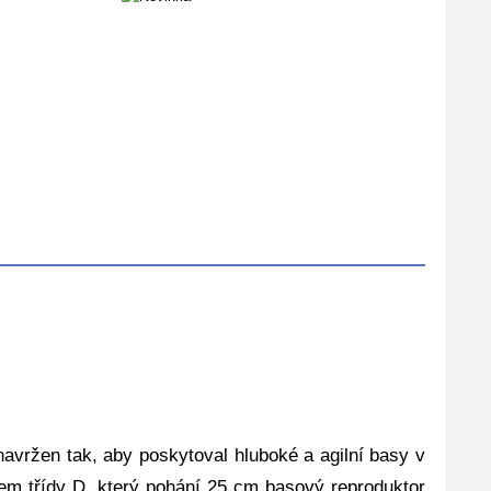
vržen tak, aby poskytoval hluboké a agilní basy v
em třídy D, který pohání 25 cm basový reproduktor