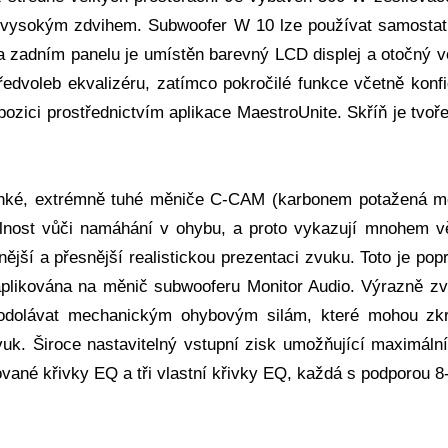
ysokým zdvihem. Subwoofer W 10 lze používat samostatně 
a zadním panelu je umístěn barevný LCD displej a otočný v
ředvoleb ekvalizéru, zatímco pokročilé funkce včetně konf
spozici prostřednictvím aplikace MaestroUnite. Skříň je tv
ehké, extrémně tuhé měniče C-CAM (karbonem potažená me
lnost vůči namáhání v ohybu, a proto vykazují mnohem v
snější a přesnější realistickou prezentaci zvuku. Toto je po
aplikována na měnič subwooferu Monitor Audio. Výrazně z
odolávat mechanickým ohybovým silám, které mohou zkr
zvuk. Široce nastavitelný vstupní zisk umožňující maximáln
ované křivky EQ a tři vlastní křivky EQ, každá s podporou 