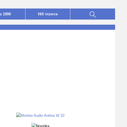
p 1000
Hifi
i
nzerce