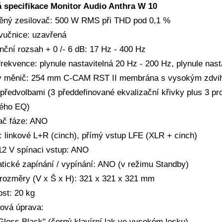
 specifikace Monitor Audio Anthra W 10
ěný zesilovač: 500 W RMS při THD pod 0,1 %
vučnice: uzavřená
nční rozsah + 0 /- 6 dB: 17 Hz - 400 Hz
frekvence: plynule nastavitelná 20 Hz - 200 Hz, plynule nast
 měnič: 254 mm C-CAM RST II membrána s vysokým zdv
předvolbami (3 předdefinované ekvalizační křivky plus 3 pr
ého EQ)
ač fáze: ANO
: linkové L+R (cinch), přímý vstup LFE (XLR + cinch)
 12 V spínaci vstup: ANO
tické zapínání / vypínání: ANO (v režimu Standby)
 rozměry (V x Š x H): 321 x 321 x 321 mm
st: 20 kg
ová úprava:
loss Black" (černý klavírní lak ve vysokém lesku)