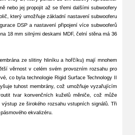
nebo jej propojit až se třemi dalšími subwoofery
olič, který umožňuje základní nastavení subwooferu
igurace DSP a nastavení připojení více subwooferů
ořena 18 mm silnými deskami MDF, čelní stěna má 36
mbrána ze slitiny hliníku a hořčíku) mají mnohem
ětší věrnost v celém svém provozním rozsahu pro
prvé, co byla technologie Rigid Surface Technology II
vyšuje tuhost membrány, což umožňuje vyzařujícím
outit tvar konvenčních kuželů měniče, což může
í výstup ze širokého rozsahu vstupních signálů. Tři
8-pásmového ekvalizéru.