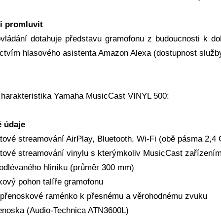
i promluvit
vládání dotahuje představu gramofonu z budoucnosti k d
ictvím hlasového asistenta Amazon Alexa (dostupnost služby
charakteristika Yamaha MusicCast VINYL 500:
é údaje
tové streamování AirPlay, Bluetooth, Wi-Fi (obě pásma 2,4
tové streamování vinylu s kterýmkoliv MusicCast zařízení
z odlévaného hliníku (průměr 300 mm)
ový pohon talíře gramofonu
přenoskové raménko k přesnému a věrohodnému zvuku
noska (Audio-Technica ATN3600L)