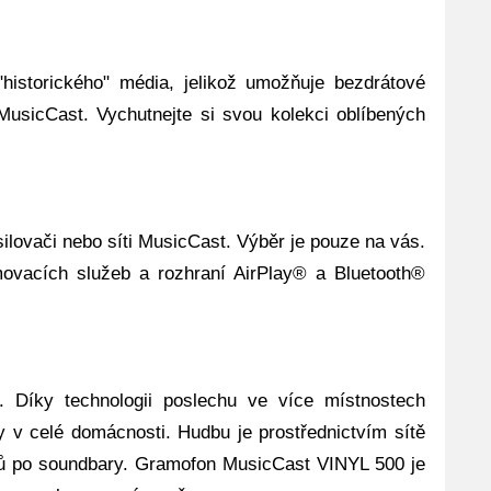
historického" média, jelikož umožňuje bezdrátové
MusicCast. Vychutnejte si svou kolekci oblíbených
lovači nebo síti MusicCast. Výběr je pouze na vás.
vacích služeb a rozhraní AirPlay® a Bluetooth®
 Díky technologii poslechu ve více místnostech
 v celé domácnosti. Hudbu je prostřednictvím sítě
ů po soundbary. Gramofon MusicCast VINYL 500 je