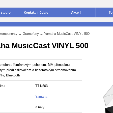
 studio
Kontakt
ní údaje
Akce !
To
i komponenty
→
Gramofony
→
Yamaha MusicCast VINYL 500
ha MusicCast VINYL 500
ramofon s řemínkovým pohonem, MM přenoskou,
ným předzesilovačem a bezdrátovým streamováním
iFi, Bluetooth
ktu:
TT-N503
Yamaha
3 roky