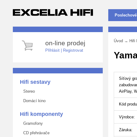
Poslechové
Úvod
→
Hif
on-line prodej
Přihlásit
|
Registrovat
Yama
Síťový g
Hifi sestavy
zabudova
Stereo
AirPlay, W
Domácí kino
Kód produ
Hifi komponenty
Výrobce:
Gramofony
Záruka:
CD přehrávače