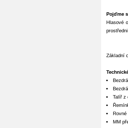
Pojďme s
Hlasové o
prostředn
Základní 
Technick
Bezdrá
Bezdrá
Talíř 
Řemínk
Rovné 
MM pře