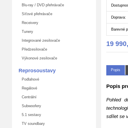
Blu-ray / DVD přehrávače
Dostupnos
Síťové přehrávače
Doprava:
Receivery
Barevné p
Tunery
Integrované zesilovače
19 990
Předzesilovače
Výkonové zesilovače
Reprosoustavy
Popis
Podlahové
Popis p
Regálové
Centrální
Pohled d
Subwoofery
technolog
5.1 sestavy
sdílet se
TV soundbary