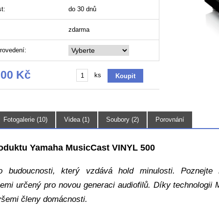
t:
do 30 dnů
zdarma
rovedení:
,00 Kč
ks
Fotogalerie (10)
Videa (1)
Soubory (2)
Porovnání
roduktu Yamaha MusicCast VINYL 500
o budoucnosti, který vzdává hold minulosti. Poznejte
iemi určený pro novou generaci audiofilů. Díky technologii
 všemi členy domácnosti.