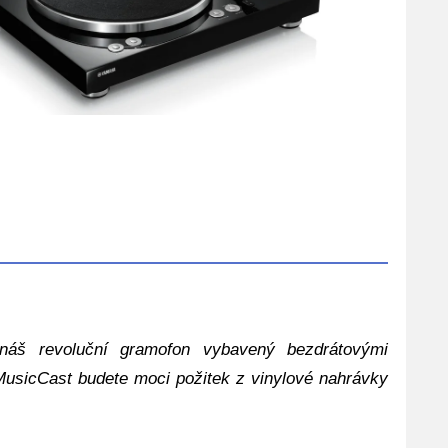
 náš revoluční gramofon vybavený bezdrátovými
 MusicCast budete moci požitek z vinylové nahrávky