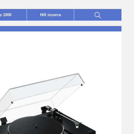
p 1000
Hifi
i
nzerce