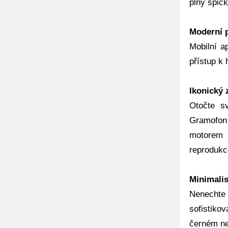
plný špičk
Moderní p
Mobilní a
přístup k
Ikonický 
Otočte s
Gramofon
motorem s
reprodukc
Minimalis
Nenechte
sofistiko
černém ne