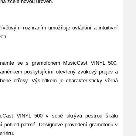
u na zcela novou úroveň.
ívětivým rozhraním umožňuje ovládání a intuitivní
ech.
znamte se s gramofonem MusicCast VINYL 500.
aménkem poskytujícím otevřený zvukový projev a
ené otřesy. Výsledkem je charakteristicky věrná
icCast VINYL 500 v sobě ukrývá pestrou škálu
vní pohled patrné. Designové provedení gramofonu v
eriéru.