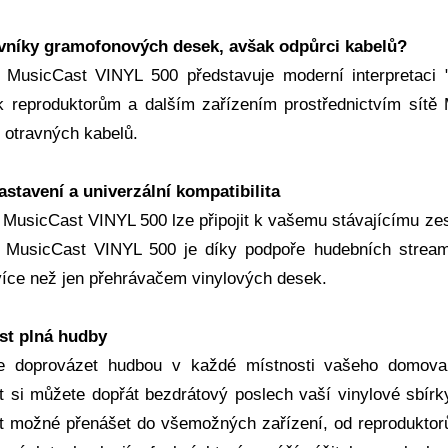
ovníky gramofonových desek, avšak odpůrci kabelů?
MusicCast VINYL 500 představuje moderní interpretaci "
 k reproduktorům a dalším zařízením prostřednictvím sítě 
z otravných kabelů.
stavení a univerzální kompatibilita
MusicCast VINYL 500 lze připojit k vašemu stávajícímu zesi
MusicCast VINYL 500 je díky podpoře hudebních streamo
ce než jen přehrávačem vinylových desek.
t plná hudby
e doprovázet hudbou v každé místnosti vašeho domova.
 si můžete dopřát bezdrátový poslech vaší vinylové sbírky
 možné přenášet do všemožných zařízení, od reproduktor