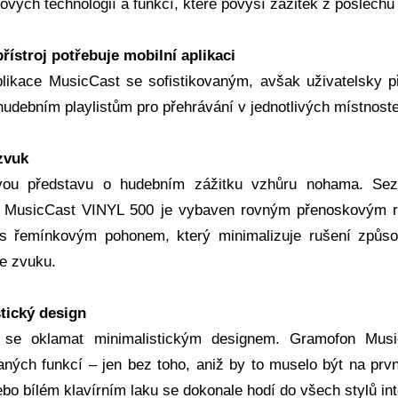
ových technologií a funkcí, které povýší zážitek z poslech
řístroj potřebuje mobilní aplikaci
plikace MusicCast se sofistikovaným, avšak uživatelsky př
 hudebním playlistům pro přehrávání v jednotlivých místnost
zvuk
vou představu o hudebním zážitku vzhůru nohama. Se
 MusicCast VINYL 500 je vybaven rovným přenoskovým r
 řemínkovým pohonem, který minimalizuje rušení způsob
e zvuku.
tický design
 se oklamat minimalistickým designem. Gramofon Mus
vaných funkcí – jen bez toho, aniž by to muselo být na pr
bo bílém klavírním laku se dokonale hodí do všech stylů int