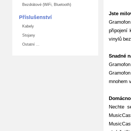
Bezdrátové (WiFi, Bluetooth)
Jste mil
Příslušenství
Gramofon 
Kabely
připojení
Stojany
vinylů be
Ostatní ...
Snadné na
Gramofon 
Gramofon 
mnohem ví
Domácnos
Nechte s
MusicCast
MusicCast