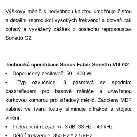
Výškový měnič s hedvábnou kalotou umožňuje čistou
a detailní reprodukci vysokých frekvencí a dotváří tak
bohatý a vyvážený zážitek z poslechu reprosoustav
Sonetto G2.
Technická specifikace Sonus Faber Sonetto VIII G2
Doporučený zesilovač: 50 - 400 W
Typ ozvučnice: 3 pásmová se spodním
bassreflexem pro basové měniče a uzavřenou
korkovou komorou pro středový měnič. Zaoblený MDF
kabinet ve tvaru loutny eliminuje difrakce a stojaté
vlnění.
Frekvenční rozsah +/- 3 dB: 33 Hz - 40 kHz
Dělící frekvence: 350 Hz * 2.5 kHz