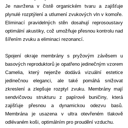
Je navržena v čistě organickém tvaru a zajišťuje
plynulé rozptýlení a utlumení zvukových vln v komoře.
Eliminací pravidelných stěn dosahují reprosoustavy
optimální akustiky, což umožňuje přesnou kontrolu nad
šířením zvuku a eliminaci rezonancí.
Spojení okraje membrány s pryžovým závěsem u
basových reproduktorů je opatřeno jedinečným vzorem
Camelia, který nejenže dodává vizuální estetice
jedinečnou eleganci, ale také pomáhá snižovat
zkreslení a zlepšuje rozptyl zvuku. Membrány mají
sendvičovou strukturu z papírové buničiny, která
zajišťuje přesnou a dynamickou odezvu basů.
Membrána je usazena v ultra otevřeném tlakově
odlévaném koši, optimálním pro proudění vzduchu.