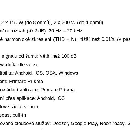
 2 x 150 W (do 8 ohmů), 2 x 300 W (do 4 ohmů)
nční rozsah (-0.2 dB): 20 Hz – 20 kHz
é harmonické zkreslení (THD + N): nižší než 0.01% (v pá
 signálu od šumu: větší než 100 dB
evodník: dle verze
ibilita: Android, iOS, OSX, Windows
oom: Primare Prisma
ovládací aplikace: Primare Prisma
ní přes aplikace: Android, iOS
tové rádia: vTuner
cast bult-in
ované cloudové služby: Deezer, Google Play, Roon ready, S