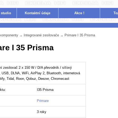
 studio
Kontakt
ní údaje
Akce !
To
i komponenty
→
Integrované zesilovače
→
Primare I 35 Prisma
re I 35 Prisma
ní zesilovač 2 x 150 W / D/A převodník / síťový
, USB, DLNA, WiFi, AirPlay 2, Bluetooth, internetová
otify, Tidal, Roon, Qobuz, Deezer, Chromecast
ktu:
I35 Prisma
Primare
3 roky