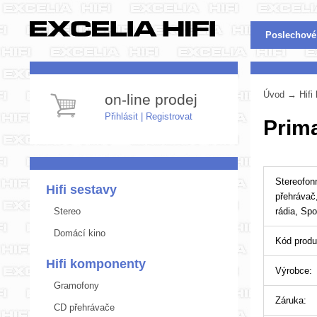
Poslechové
Úvod
→
Hif
on-line prodej
Přihlásit
|
Registrovat
Prima
Stereofon
Hifi sestavy
přehrávač
Stereo
rádia, Sp
Domácí kino
Kód produ
Hifi komponenty
Výrobce:
Gramofony
Záruka:
CD přehrávače