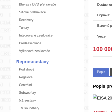
Blu-ray / DVD přehrávače
Dostupnos
Síťové přehrávače
Doprava:
Receivery
Barevné p
Tunery
Integrované zesilovače
Verze:
Předzesilovače
100 00
Výkonové zesilovače
Reprosoustavy
Podlahové
Popis
Regálové
Centrální
Popis pr
Subwoofery
5.1 sestavy
TV soundbary