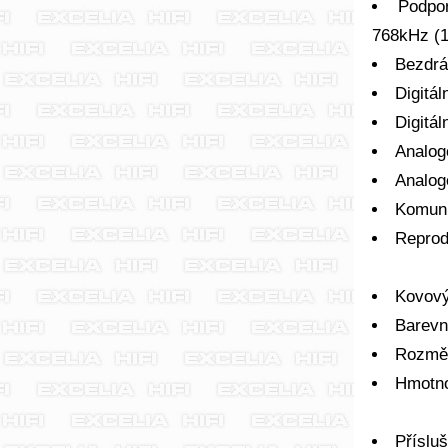
Podpo
768kHz (1
Bezdrát
Digitá
Digitá
Analog
Analog
Komuni
Reprod
Kovový
Barevn
Rozměr
Hmotno
Přísluš