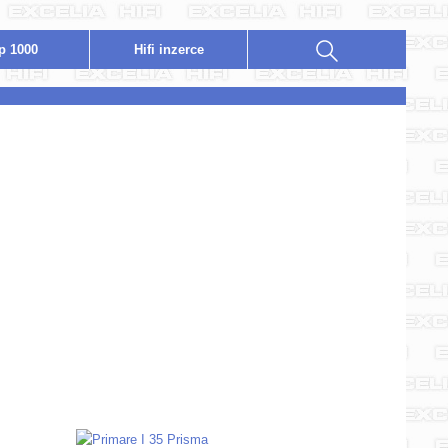
p 1000
Hifi
i
nzerce