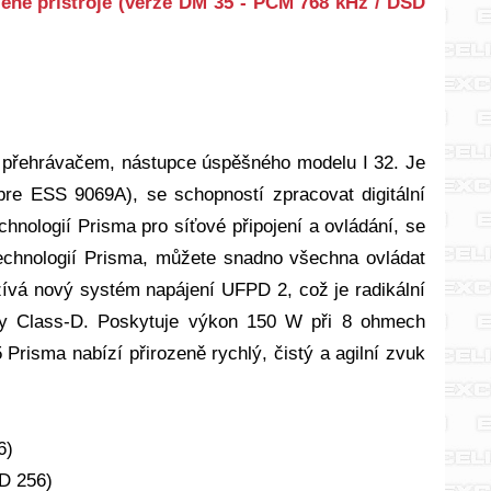
ené přístroje (verze DM 35 - PCM 768 kHz / DSD
m přehrávačem, nástupce úspěšného modelu I 32. Je
e ESS 9069A), se schopností zpracovat digitální
ologií Prisma pro síťové připojení a ovládání, se
technologií Prisma, můžete snadno všechna ovládat
žívá nový systém napájení UFPD 2, což je radikální
ídy Class-D. Poskytuje výkon 150 W při 8 ohmech
 Prisma nabízí přirozeně rychlý, čistý a agilní zvuk
6)
D 256)