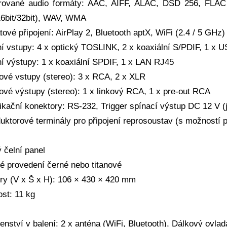
rované audio formáty: AAC, AIFF, ALAC, DSD 256, FLA
6bit/32bit), WAV, WMA
ové připojení: AirPlay 2, Bluetooth aptX, WiFi (2.4 / 5 GHz)
lní vstupy: 4 x optický TOSLINK, 2 x koaxiální S/PDIF, 1 x
lní výstupy: 1 x koaxiální SPDIF, 1 x LAN RJ45
ové vstupy (stereo): 3 x RCA, 2 x XLR
ové výstupy (stereo): 1 x linkový RCA, 1 x pre-out RCA
kační konektory: RS-232, Trigger spínací výstup DC 12 V (j
uktorové terminály pro připojení reprosoustav (s možností 
 čelní panel
é provedení černé nebo titanové
y (V x Š x H): 106 × 430 × 420 mm
st: 11 kg
enství v balení: 2 x anténa (WiFi, Bluetooth), Dálkový ovla