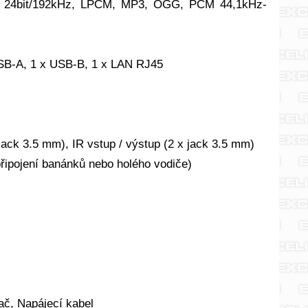
C 24bit/192kHz, LPCM, MP3, OGG, PCM 44,1kHz-
 USB-A, 1 x USB-B, 1 x LAN RJ45
ack 3.5 mm), IR vstup / výstup (2 x jack 3.5 mm)
připojení banánků nebo holého vodiče)
dač, Napájecí kabel