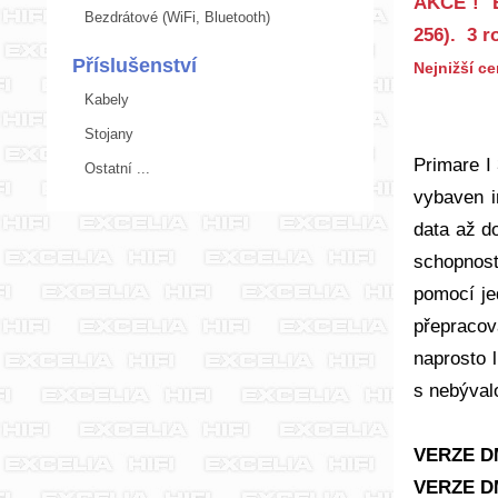
AKCE ! B
Bezdrátové (WiFi, Bluetooth)
256). 3 r
Příslušenství
Nejnižší c
Kabely
Stojany
Primare I
Ostatní ...
vybaven i
data až d
schopnost
pomocí je
přepracov
naprosto l
s nebýval
VERZE D
VERZE D