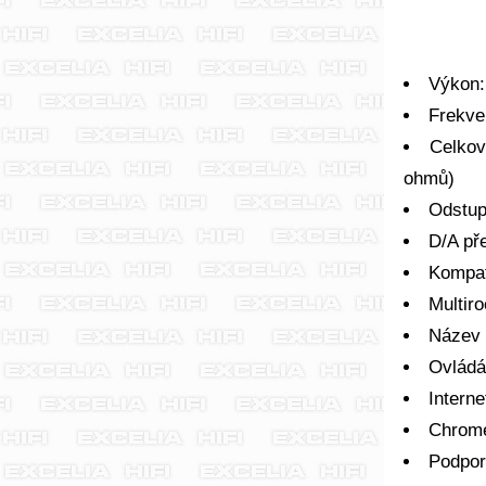
Výkon:
Frekve
Celkov
ohmů)
Odstup
D/A př
Kompat
Multir
Název 
Ovládá
Interne
Chrome
Podpor