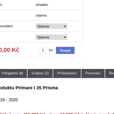
t:
skladem
zdarma
rovedení:
0,00 Kč
ks
Fotogalerie (8)
Soubory (2)
Příslušenství
Porovnání
Re
oduktu Primare I 35 Prisma