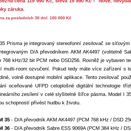
ěžná cena 119 990 Kč, sleva 19 990 Kč ! Nové, nevybal
oky záruka.
ena za posledních 30 dní: 100 000 Kč
 35 Prisma je integrovaný stereofonní zesilovač se síťový
ntegrovaným D/A převodníkem AKM AK4497 (volitelně Sabr
o 768 kHz/32 bit PCM nebo DSD256. Rovněž je vybaven techn
í multi-room ozvučení. Pokud tedy máte více zařízení s 
diné, volně dostupné mobilní aplikace. Tento zesilovač pou
ání oceňované UFPD celoplošné digitální technologie tř
ineárního zesílení v celé slyšitelné šířce pásma. Model I 35
ou schopností přivést hudbu k životu.
M 35
- D/A převodník AKM AK4497 (PCM 768 kHz / DSD 25
M 36
- D/A převodník Sabre ESS 9069A (PCM 384 kHz / DS