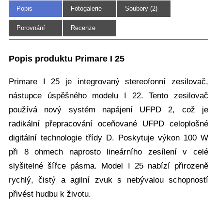
Popis
Fotogalerie
Soubory (2)
(4)
Porovnání
Recenze
Popis produktu Primare I 25
Primare I 25 je integrovaný stereofonní zesilovač,
nástupce úspěšného modelu I 22. Tento zesilovač
používá nový systém napájení UFPD 2, což je
radikální přepracování oceňované UFPD celoplošné
digitální technologie třídy D. Poskytuje výkon 100 W
při 8 ohmech naprosto lineárního zesílení v celé
slyšitelné šířce pásma. Model I 25 nabízí přirozeně
rychlý, čistý a agilní zvuk s nebývalou schopností
přivést hudbu k životu.