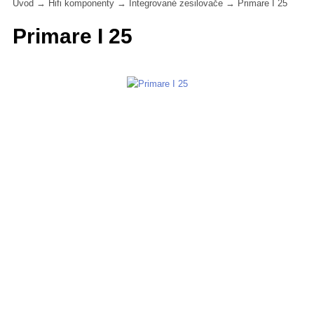
Úvod
→
Hifi komponenty
→
Integrované zesilovače
→
Primare I 25
Primare I 25