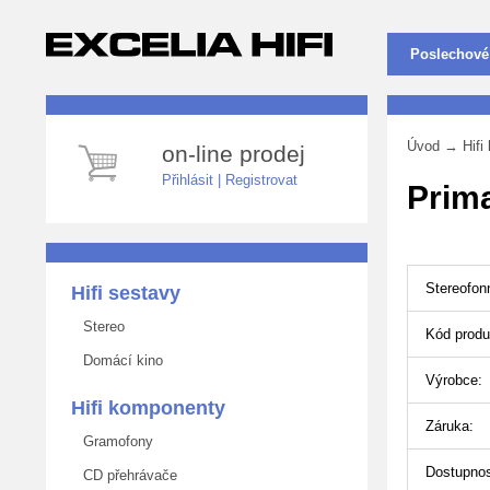
Poslechové
Úvod
→
Hif
on-line prodej
Přihlásit
|
Registrovat
Prima
Stereofon
Hifi sestavy
Stereo
Kód produ
Domácí kino
Výrobce:
Hifi komponenty
Záruka:
Gramofony
Dostupnos
CD přehrávače