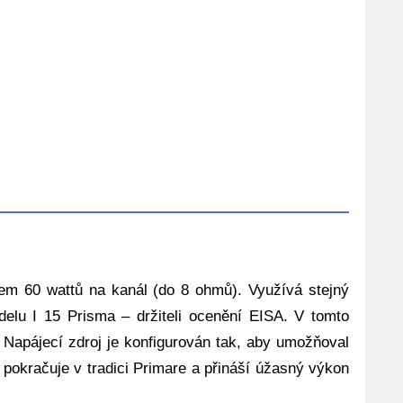
nem 60 wattů na kanál (do 8 ohmů). Využívá stejný
elu I 15 Prisma – držiteli ocenění EISA. V tomto
 Napájecí zdroj je konfigurován tak, aby umožňoval
5 pokračuje v tradici Primare a přináší úžasný výkon