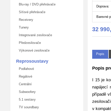
Blu-ray / DVD přehrávače
Doprava:
Síťové přehrávače
Barevné p
Receivery
Tunery
32 990
Integrované zesilovače
Předzesilovače
Výkonové zesilovače
Popis
Reprosoustavy
Popis pr
Podlahové
Regálové
I 15 je k
Centrální
napájecí 
Subwoofery
případě v
5.1 sestavy
zesilovači
TV soundbary
v kompakt