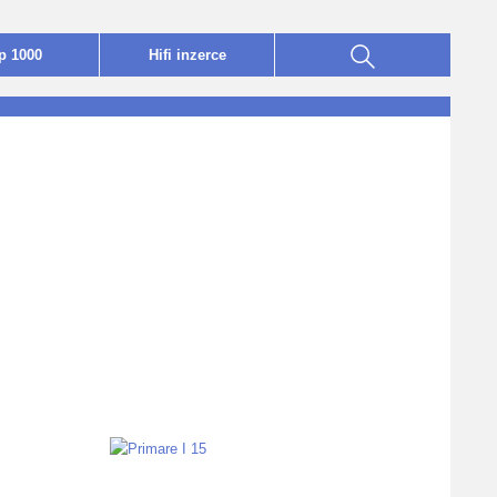
p 1000
Hifi
i
nzerce