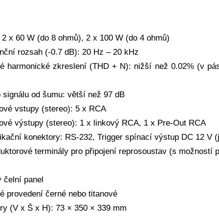
 2 x 60 W (do 8 ohmů), 2 x 100 W (do 4 ohmů)
nční rozsah (-0.7 dB): 20 Hz – 20 kHz
é harmonické zkreslení (THD + N): nižší než 0.02% (v pá
 signálu od šumu: větší než 97 dB
ové vstupy (stereo): 5 x RCA
ové výstupy (stereo): 1 x linkový RCA, 1 x Pre-Out RCA
kační konektory: RS-232, Trigger spínací výstup DC 12 V (j
uktorové terminály pro připojení reprosoustav (s možností 
 čelní panel
é provedení černé nebo titanové
y (V x Š x H): 73 × 350 × 339 mm