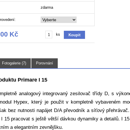
zdarma
rovedení:
,00 Kč
ks
Fotogalerie (7)
Porovnání
oduktu Primare I 15
ompletně analogový integrovaný zesilovač třídy D, s výko
modul Hypex, který je použit v kompletně vybaveném mod
šak bez nutnosti napájet D/A převodník a síťový přehrávač.
 I 15 pracovat s ještě větší dávkou dynamiky a detailů. I 1
ním a elegantním zevnějšku.