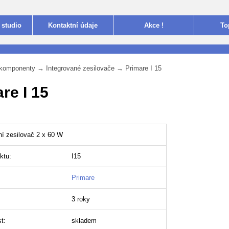
 studio
Kontakt
ní údaje
Akce !
To
i komponenty
→
Integrované zesilovače
→
Primare I 15
re I 15
ní zesilovač 2 x 60 W
ktu:
I15
Primare
3 roky
t:
skladem