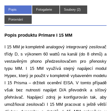
Popis
Fotogalerie
Soubory (2)
(5)
Porovnání
Popis produktu Primare I 15 MM
I 15 MM je kompletně analogový integrovaný zesilovač
třídy D, s výkonem 60 wattů na kanál (do 8 ohmů) a
vestavěným phono předzesilovačem pro přenosky
typu MM. I 15 MM využívá stejný napájecí modul
Hypex, který je použit v kompletně vybaveném modelu
I 15 Prisma – držiteli ocenění EISA. V tomto případě
však bez nutnosti napájet D/A převodník a síťový
přehrávač. Napájecí zdroj je konfigurován tak, aby
umožňoval zesilovači I 15 MM pracovat s ještě větší