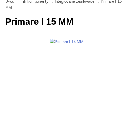
Úvod
→
Hifi komponenty
→
Integrované zesilovače
→
Primare I 15
MM
Primare I 15 MM