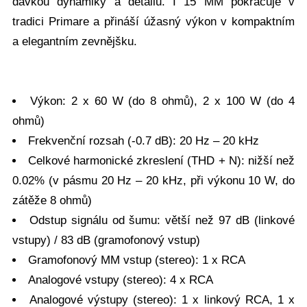
dávkou dynamiky a detailů. I 15 MM pokračuje v
tradici Primare a přináší úžasný výkon v kompaktním
a elegantním zevnějšku.
Výkon: 2 x 60 W (do 8 ohmů), 2 x 100 W (do 4
ohmů)
Frekvenční rozsah (-0.7 dB): 20 Hz – 20 kHz
Celkové harmonické zkreslení (THD + N): nižší než
0.02% (v pásmu 20 Hz – 20 kHz, při výkonu 10 W, do
zátěže 8 ohmů)
Odstup signálu od šumu: větší než 97 dB (linkové
vstupy) / 83 dB (gramofonový vstup)
Gramofonový MM vstup (stereo): 1 x RCA
Analogové vstupy (stereo): 4 x RCA
Analogové výstupy (stereo): 1 x linkový RCA, 1 x