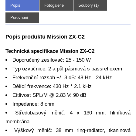
Popis
Fotogalerie
Soubory (1)
(7)
Porovnání
Popis produktu Mission ZX-C2
Technická specifikace Mission ZX-C2
Doporučený zesilovač: 25 - 150 W
Typ ozvučnice: 2 a půl pásmová s bassreflexem
Frekvenční rozsah +/- 3 dB: 48 Hz - 24 kHz
Dělící frekvence: 430 Hz * 2.1 kHz
Citlivost SPL/M @ 2.83 V: 90 dB
Impedance: 8 ohm
Středobasový měnič: 4 x 130 mm, hliníková
membrána
Výškový měnič: 38 mm ring-radiator, tkaninová