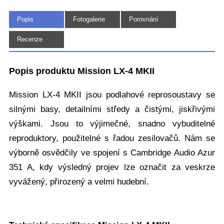
Popis
Fotogalerie
Porovnání
(7)
Recenze
Popis produktu Mission LX-4 MKII
Mission LX-4 MKII jsou podlahové reprosoustavy se
silnými basy, detailními středy a čistými, jiskřivými
výškami. Jsou to výjimečné, snadno vybuditelné
reproduktory, použitelné s řadou zesilovačů. Nám se
výborně osvědčily ve spojení s Cambridge Audio Azur
351 A, kdy výsledný projev lze označit za veskrze
vyvážený, přirozený a velmi hudební.