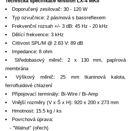
Technická specifikace Mission LX-4 MKII
Doporučený zesilovač: 30 - 120 W
Typ ozvučnice: 2 pásmová s bassreflexem
Frekvenční rozsah +/- 3 dB: 45 Hz - 20 kHz
Dělící frekvence: 3 kHz
Citlivost SPL/M @ 2.83 V: 89 dB
Impedance: 8 ohm
Středobasový měnič: 2 x 130 mm, papírová
membrána
Výškový měnič: 25 mm tkaninová kalota,
ferrofluidové chlazení
Připojovací terminály: Bi-Wire / Bi-Amp
Vnější rozměry (V x Š x H): 920 x 200 x 273 mm
Hmotnost: 15.5 kg / ks
Povrchová úprava:
- "Walnut" (ořech)