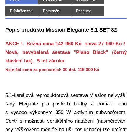
(4)
Příslušenství
Porovnání
Recenze
Popis produktu Mission Elegante 5.1 SET 82
AKCE ! Běžná cena 142 960 Kč, sleva 27 960 Kč !
Nová, nevybalená sestava "Piano Black" (černý
klavírní lak). 5 let záruka.
Nejnižší cena za posledních 30 dní: 115 000 Kč
5.1-kanálová reproduktorová sestava Mission nejvyšší
řady Elegante pro poslech hudby a domácí kino
s vysoce výkonným 350 W aktivním subwooferem.
Centr s možností vertikálního natáčení (nasměrování
osy výškového měniče na uši posluchače) lze umístit