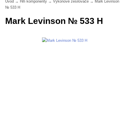
Úvod
→
Hifi komponenty
→
Výkonové zesilovače
→
Mark Levinson
№ 533 H
Mark Levinson № 533 H