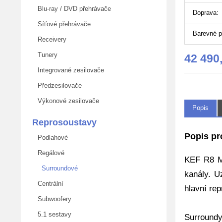
Blu-ray / DVD přehrávače
Doprava:
Síťové přehrávače
Barevné p
Receivery
Tunery
42 490
Integrované zesilovače
Předzesilovače
Výkonové zesilovače
Popis
Reprosoustavy
Popis pr
Podlahové
Regálové
KEF R8 Me
Surroundové
kanály. U
Centrální
hlavní re
Subwoofery
5.1 sestavy
Surroundy