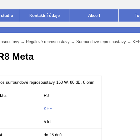
 studio
Kontakt
ní údaje
Akce !
To
rosoustavy
→
Regálové reprosoustavy
→
Surroundové reprosoustavy
→
KEF
R8 Meta
os surroundové reprosoustavy 150 W, 86 dB, 8 ohm
ktu:
R8
KEF
5 let
t:
do 25 dnů