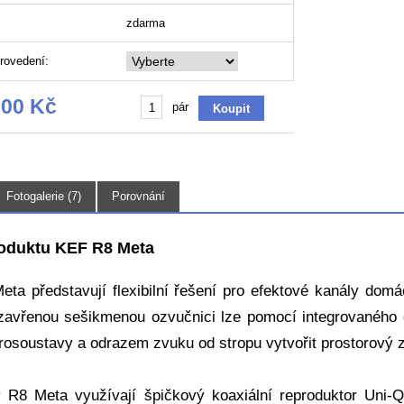
zdarma
rovedení:
,00 Kč
pár
Fotogalerie (7)
Porovnání
oduktu KEF R8 Meta
ta představují flexibilní řešení pro efektové kanály domá
zavřenou sešikmenou ozvučnici lze pomocí integrovaného d
prosoustavy a odrazem zvuku od stropu vytvořit prostorový
 R8 Meta využívají špičkový koaxiální reproduktor Uni-