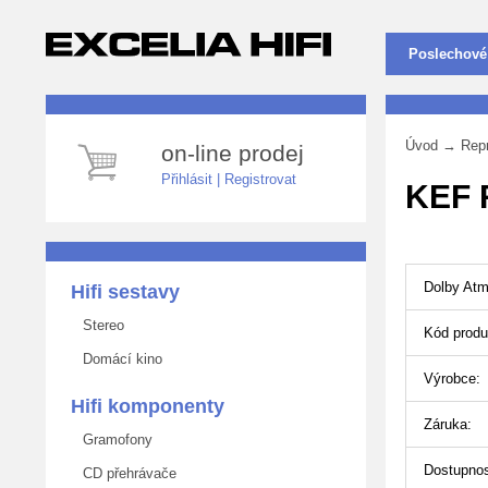
Poslechové
Úvod
→
Rep
on-line prodej
Přihlásit
|
Registrovat
KEF 
Dolby Atm
Hifi sestavy
Stereo
Kód produ
Domácí kino
Výrobce:
Hifi komponenty
Záruka:
Gramofony
Dostupnos
CD přehrávače