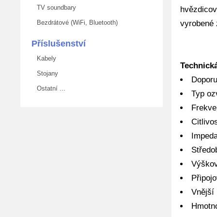
TV soundbary
hvězdico
vyrobené z
Bezdrátové (WiFi, Bluetooth)
Příslušenství
Kabely
Technick
Stojany
Doporu
Ostatní ...
Typ oz
Frekve
Citliv
Impeda
Středo
Výškov
Připojo
Vnější
Hmotno