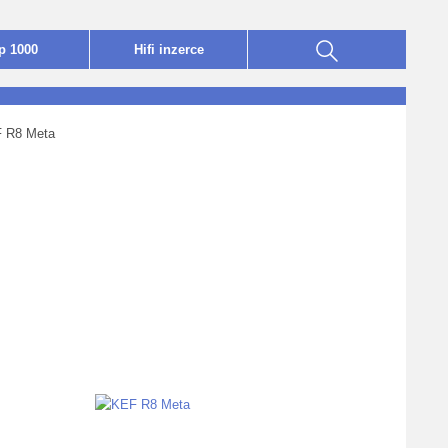
p 1000
Hifi
i
nzerce
 R8 Meta