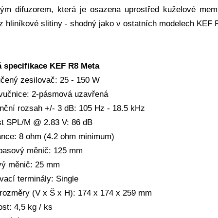
vým difuzorem, která je osazena uprostřed kuželové m
 hliníkové slitiny - shodný jako v ostatních modelech KEF R
á specifikace KEF R8 Meta
čený zesilovač: 25 - 150 W
vučnice: 2-pásmová uzavřená
nční rozsah +/- 3 dB: 105 Hz - 18.5 kHz
ost SPL/M @ 2.83 V: 86 dB
nce: 8 ohm (4.2 ohm minimum)
basový měnič: 125 mm
ý měnič: 25 mm
vací terminály: Single
 rozměry (V x Š x H): 174 x 174 x 259 mm
st: 4,5 kg / ks