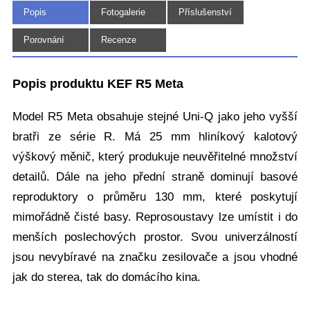
Popis
Fotogalerie
Příslušenství
(8)
Porovnání
Recenze
Popis produktu KEF R5 Meta
Model R5 Meta obsahuje stejné Uni-Q jako jeho vyšší
bratři ze série R. Má 25 mm hliníkový kalotový
výškový měnič, který produkuje neuvěřitelné množství
detailů. Dále na jeho přední straně dominují basové
reproduktory o průměru 130 mm, které poskytují
mimořádně čisté basy. Reprosoustavy lze umístit i do
menších poslechových prostor. Svou univerzálností
jsou nevybíravé na značku zesilovače a jsou vhodné
jak do sterea, tak do domácího kina.