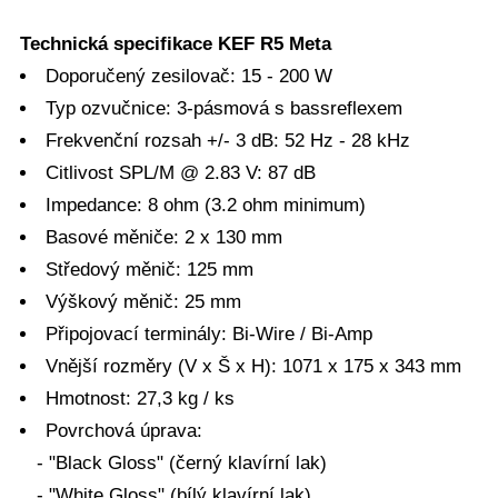
Technická specifikace KEF R5 Meta
Doporučený zesilovač: 15 - 200 W
Typ ozvučnice: 3-pásmová s bassreflexem
Frekvenční rozsah +/- 3 dB: 52 Hz - 28 kHz
Citlivost SPL/M @ 2.83 V: 87 dB
Impedance: 8 ohm (3.2 ohm minimum)
Basové měniče: 2 x 130 mm
Středový měnič: 125 mm
Výškový měnič: 25 mm
Připojovací terminály: Bi-Wire / Bi-Amp
Vnější rozměry (V x Š x H): 1071 x 175 x 343 mm
Hmotnost: 27,3 kg / ks
Povrchová úprava:
- "Black Gloss" (černý klavírní lak)
- "White Gloss" (bílý klavírní lak)