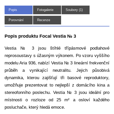
Popis
Fotogalerie
Soubory (1)
(8)
Porovnání
Recenze
Popis produktu Focal Vestia № 3
Vestia № 3 jsou štíhlé třípásmové podlahové
reprosoustavy s úžasným výkonem. Po vzoru vyššího
modelu Aria 936, nabízí Vestia № 3 lineární frekvenční
průběh a vynikající neutralitu. Jejich působivá
dynamika, kterou zajišťují tři basové reproduktory,
umožňuje prezentovat to nejlepší z domácího kina a
stereofonního poslechu. Vestia № 3 jsou ideální pro
místnosti o rozloze od 25 m² a osloví každého
posluchače, který hledá emoce.