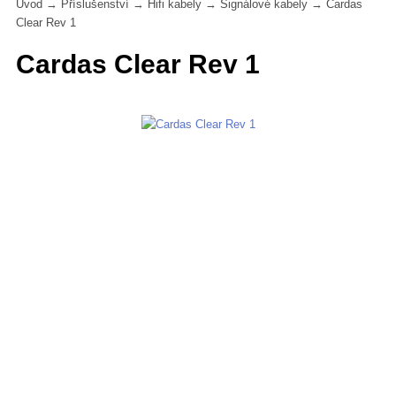
Úvod
→
Příslušenství
→
Hifi kabely
→
Signálové kabely
→
Cardas
Clear Rev 1
Cardas Clear Rev 1