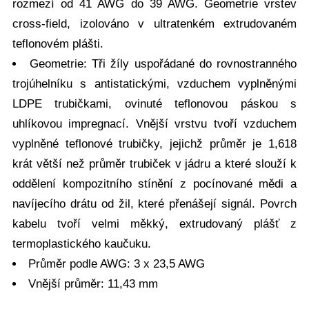
rozmezí od 41 AWG do 39 AWG. Geometrie vrstev
cross-field, izolováno v ultratenkém extrudovaném
teflonovém plášti.
Geometrie: Tři žíly uspořádané do rovnostranného
trojúhelníku s antistatickými, vzduchem vyplněnými
LDPE trubičkami, ovinuté teflonovou páskou s
uhlíkovou impregnací. Vnější vrstvu tvoří vzduchem
vyplněné teflonové trubičky, jejichž průměr je 1,618
krát větší než průměr trubiček v jádru a které slouží k
oddělení kompozitního stínění z pocínované mědi a
navíjecího drátu od žil, které přenášejí signál. Povrch
kabelu tvoří velmi měkký, extrudovaný plášť z
termoplastického kaučuku.
Průměr podle AWG: 3 x 23,5 AWG
Vnější průměr: 11,43 mm