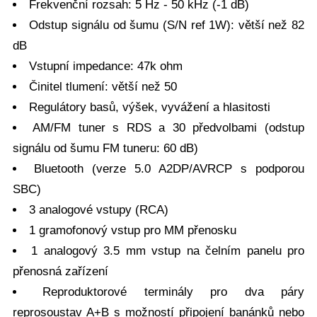
Frekvenční rozsah: 5 Hz - 50 kHz (-1 dB)
Odstup signálu od šumu (S/N ref 1W): větší než 82
dB
Vstupní impedance: 47k ohm
Činitel tlumení: větší než 50
Regulátory basů, výšek, vyvážení a hlasitosti
AM/FM tuner s RDS a 30 předvolbami (odstup
signálu od šumu FM tuneru: 60 dB)
Bluetooth (verze 5.0 A2DP/AVRCP s podporou
SBC)
3 analogové vstupy (RCA)
1 gramofonový vstup pro MM přenosku
1 analogový 3.5 mm vstup na čelním panelu pro
přenosná zařízení
Reproduktorové terminály pro dva páry
reprosoustav A+B s možností připojení banánků nebo