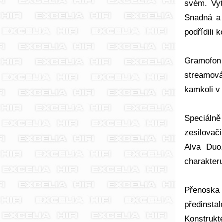
svém. Vyt
Snadná a 
podřídili 
Gramofon 
streamová
kamkoli v 
Speciálně
zesilovač
Alva Duo
charakter
Přenoska
předinsta
Konstrukt