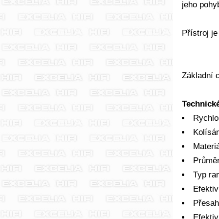
jeho pohy
Přístroj 
Základní 
Technick
Rychlos
Kolísá
Materi
Průměr
Typ ra
Efekti
Přesah
Efekti