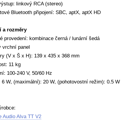
výstup: linkový RCA (stereo)
tové Bluetooth připojení: SBC, aptX, aptX HD
í a rozměry
é provedení: kombinace černá / lunární šedá
 vrchní panel
y (V x Š x H): 139 x 435 x 368 mm
st: 11 kg
ní: 100-240 V, 50/60 Hz
: 6 W, (maximální): 20 W, (pohotovostní režim): 0.5 W
ýrobce:
 Audio Alva TT V2