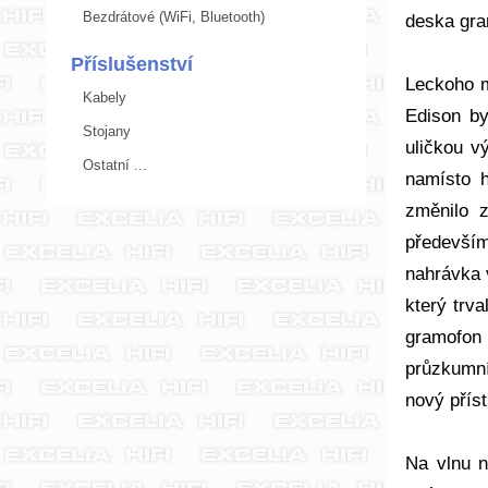
Bezdrátové (WiFi, Bluetooth)
deska gra
Příslušenství
Leckoho m
Kabely
Edison by
Stojany
uličkou v
Ostatní ...
namísto h
změnilo 
především
nahrávka 
který trva
gramofon 
průzkumní
nový příst
Na vlnu n