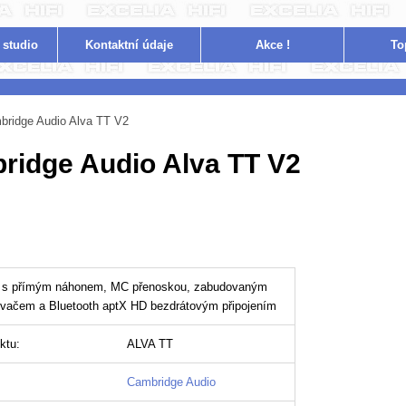
 studio
Kontakt
ní údaje
Akce !
To
bridge Audio Alva TT V2
ridge Audio Alva TT V2
 s přímým náhonem, MC přenoskou, zabudovaným
ovačem a Bluetooth aptX HD bezdrátovým připojením
ktu:
ALVA TT
Cambridge Audio