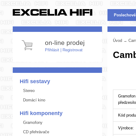
Poslechové
Úvod
→
Cam
on-line prodej
Přihlásit
|
Registrovat
Camb
Hifi sestavy
Stereo
Gramofon
Domácí kino
předzesil
Hifi komponenty
Kód produ
Gramofony
Výrobce:
CD přehrávače