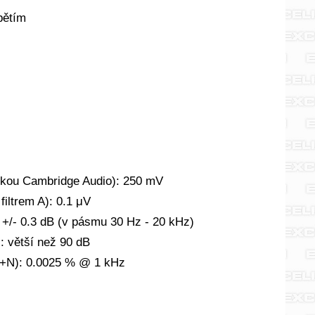
pětím
skou Cambridge Audio): 250 mV
iltrem A): 0.1 μV
+/- 0.3 dB (v pásmu 30 Hz - 20 kHz)
: větší než 90 dB
D+N): 0.0025 % @ 1 kHz