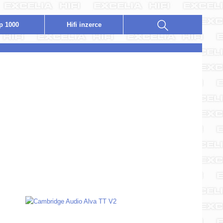
p 1000
Hifi
i
nzerce