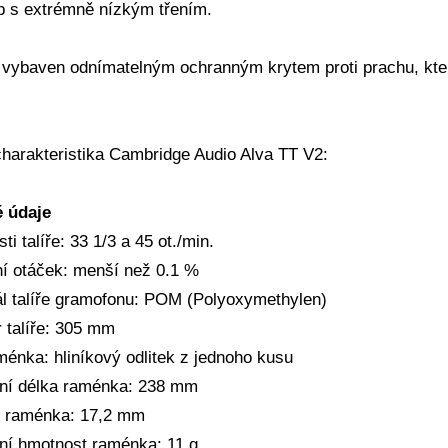
b s extrémně nízkým třením.
je vybaven odnímatelným ochranným krytem proti prachu, kter
charakteristika Cambridge Audio Alva TT V2:
é údaje
ti talíře: 33 1/3 a 45 ot./min.
ní otáček: menší než 0.1 %
ál talíře gramofonu: POM (Polyoxymethylen)
 talíře: 305 mm
ménka: hliníkový odlitek z jednoho kusu
vní délka raménka: 238 mm
 raménka: 17,2 mm
vní hmotnost raménka: 11 g