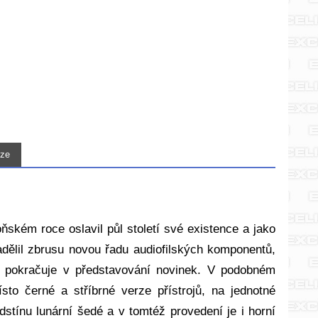
ze
ňském roce oslavil půl století své existence a jako
dělil zbrusu novou řadu audiofilských komponentů,
 pokračuje v představování novinek. V podobném
to černé a stříbrné verze přístrojů, na jednotné
stínu lunární šedé a v tomtéž provedení je i horní