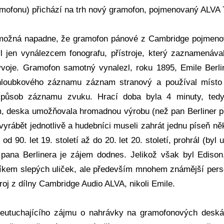
mofonu) přichází na trh nový gramofon, pojmenovaný ALVA 
ožná napadne, že gramofon pánové z Cambridge pojmenova
l jen vynálezcem fonografu, přístroje, který zaznamenáv
ývoje. Gramofon samotný vynalezl, roku 1895, Emile Berlin
loubkového záznamu záznam stranový a používal místo v
způsob záznamu zvuku. Hrací doba byla 4 minuty, tedy
, deska umožňovala hromadnou výrobu (než pan Berliner p
vyrábět jednotlivě a hudebníci museli zahrát jednu píseň n
l od 90. let 19. století až do 20. let 20. století, prohrál (
pana Berlinera je zájem dodnes. Jelikož však byl Ediso
kem slepých uliček, ale především mnohem známější perso
roj z dílny Cambridge Audio ALVA, nikoli Emile.
eutuchajícího zájmu o nahrávky na gramofonových deskác