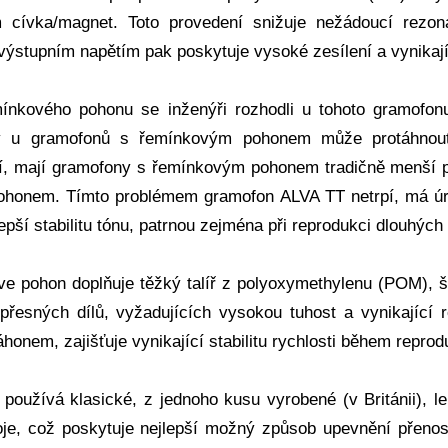
 cívka/magnet. Toto provedení snižuje nežádoucí rezo
ýstupním napětím pak poskytuje vysoké zesílení a vynikajíc
ínkového pohonu se inženýři rozhodli u tohoto gramofo
ý u gramofonů s řemínkovým pohonem může protáhnout 
í, mají gramofony s řemínkovým pohonem tradičně menší pře
honem. Tímto problémem gramofon ALVA TT netrpí, má úro
ší stabilitu tónu, patrnou zejména při reprodukci dlouhých 
ive pohon doplňuje těžký talíř z polyoxymethylenu (POM), 
přesných dílů, vyžadujících vysokou tuhost a vynikající r
onem, zajišťuje vynikající stabilitu rychlosti během reprod
používá klasické, z jednoho kusu vyrobené (v Británii),
je, což poskytuje nejlepší možný způsob upevnění přenos