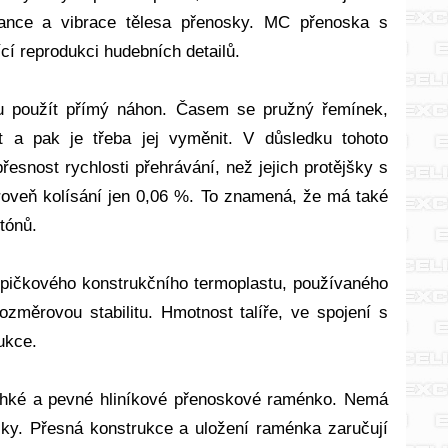
nance a vibrace tělesa přenosky. MC přenoska s
í reprodukci hudebních detailů.
nu použít přímý náhon. Časem se pružný řemínek,
a pak je třeba jej vyměnit. V důsledku tohoto
snost rychlosti přehrávání, než jejich protějšky s
veň kolísání jen 0,06 %. To znamená, že má také
tónů.
špičkového konstrukčního termoplastu, používaného
ozměrovou stabilitu. Hmotnost talíře, ve spojení s
ukce.
 lehké a pevné hliníkové přenoskové raménko. Nemá
ky. Přesná konstrukce a uložení raménka zaručují