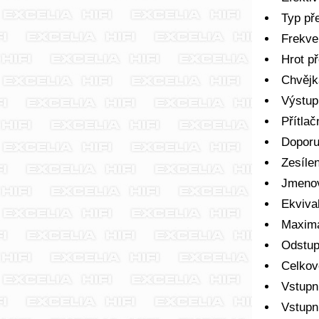
Typ př
Frekve
Hrot př
Chvějk
Výstup
Přítlač
Doporu
Zesíle
Jmenov
Ekviva
Maximá
Odstup
Celkov
Vstupn
Vstupn