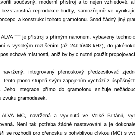
vořili současný, moderní přístroj a to nejen vzhledově,
bezstarostná reprodukce hudby, samozřejmě ve vynikající k
koncepci a konstrukci tohoto gramofonu. Snad žádný jiný gra
ALVA TT je přístroj s přímým náhonem, vybavený technolo
ní s vysokým rozlišením (až 24bitů/48 kHz), do jakéhokoli
poslechové místnosti, aniž by bylo nutné použít propojovací
 navržený, integrovaný přenoskový předzesilovač zjedn
i. Tento phono stupeň svým zapojením vychází z úspěšnýc
. Jeho integrace přímo do gramofonu snižuje nežádoucí
u zvuku gramodesek.
 ALVA MC, navržená a vyvinutá ve Velké Británii, vy
lovaná. Není tak potřeba žádné nastavování a je dokona
éři se rozhodli pro přenosku s pohyblivou cívkou (MC) s 