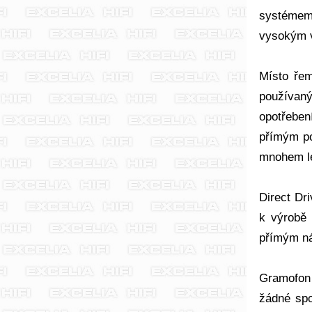
systémem
vysokým v
Místo řem
používan
opotřeben
přímým po
mnohem lep
Direct Dr
k výrobě 
přímým náh
Gramofon 
žádné spo