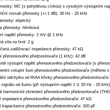
enosky: MC (s pohyblivou cívkou) s vysokým výstupním na
nční rozsah přenosky (+/-1 dB): 30 Hz - 20 kHz
enosky: eliptický
a přenosky: hliníková
ní napětí přenosky: 2 mV @ 1 kHz
ná síla na hrot: 2 g
čená zatěžovací impedance přenosky: 47 kΩ
ní přenoskového předzesilovače (1 kHz): 42 dB
ité výstupní napětí přenoskového předzesilovače (s přeno
lentní vstupní šum přenoskového předzesilovače (měřeno s f
lní odchylka od RIAA křivky přenoskového předzesilovače: 
 signálu od šumu (při výstupním napětí 1 V, 20 Hz - 20 kHz)
é harmonické zkreslení přenoskového předzesilovače (TH
í impedance přenoskového předzesilovače: 47 kΩ
í kapacitance přenoskového předzesilovače: 320 pF