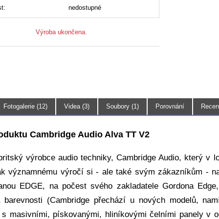
t:
nedostupné
Výroba ukončena.
Fotogalerie (12)
Videa (3)
Soubory (1)
Porovnání
Recen
oduktu Cambridge Audio Alva TT V2
ritský výrobce audio techniky, Cambridge Audio, který v lo
ak významnému výročí si - ale také svým zákazníkům - na
anou EDGE, na počest svého zakladatele Gordona Edge,
 barevnosti (Cambridge přechází u nových modelů, namís
 s masivními, pískovanými, hliníkovými čelními panely v od