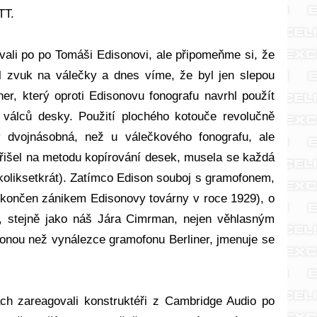
TT.
li po po Tomáši Edisonovi, ale připomeňme si, že
al zvuk na válečky a dnes víme, že byl jen slepou
er, který oproti Edisonovu fonografu navrhl použít
álců desky. Použití plochého kotouče revolučně
 dvojnásobná, než u válečkového fonografu, ale
řišel na metodu kopírování desek, musela se každá
ěkoliksetkrát). Zatímco Edison souboj s gramofonem,
byl ukončen zánikem Edisonovy továrny v roce 1929), o
n, stejně jako náš Jára Cimrman, nejen věhlasným
nou než vynálezce gramofonu Berliner, jmenuje se
h zareagovali konstruktéři z Cambridge Audio po