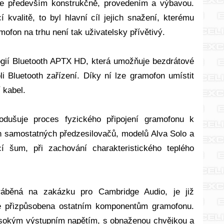
 ale především konstrukčně, provedením a výbavou.
valitě, to byl hlavní cíl jejich snažení, kterému
mofon na trhu není tak uživatelsky přívětivý.
gií Bluetooth APTX HD, která umožňuje bezdrátové
 Bluetooth zařízení. Díky ní lze gramofon umístit
 kabel.
odušuje proces fyzického připojení gramofonu k
h samostatných předzesilovačů, modelů Alva Solo a
 šum, při zachování charakteristického teplého
ráběná na zakázku pro Cambridge Audio, je již
le přizpůsobena ostatním komponentům gramofonu.
vysokým výstupním napětím, s obnaženou chvějkou a