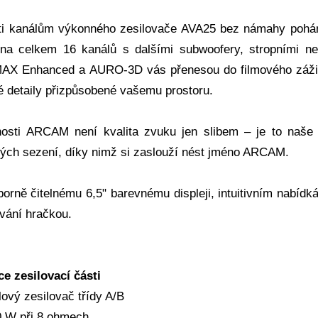
ti kanálům výkonného zesilovače AVA25 bez námahy pohání 
 na celkem 16 kanálů s dalšími subwoofery, stropními n
AX Enhanced a AURO-3D vás přenesou do filmového zážitku
 detaily přizpůsobené vašemu prostoru.
osti ARCAM není kvalita zvuku jen slibem – je to naše 
ých sezení, díky nimž si zaslouží nést jméno ARCAM.
borně čitelnému 6,5" barevnému displeji, intuitivním nabíd
vání hračkou.
ce zesilovací části
ový zesilovač třídy A/B
0 W při 8 ohmech