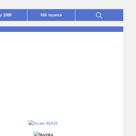
p 1000
Hifi
i
nzerce