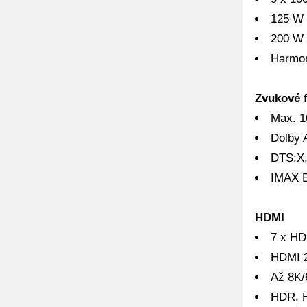
125 W 
200 W 
Harmon
Zvukové 
Max. 1
Dolby 
DTS:X,
IMAX 
HDMI
7 x HD
HDMI 2
Až 8K/
HDR, H