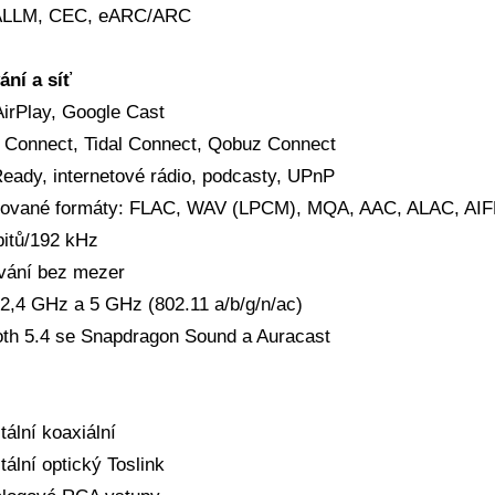
ALLM, CEC, eARC/ARC
ní a síť
AirPlay, Google Cast
y Connect, Tidal Connect, Qobuz Connect
eady, internetové rádio, podcasty, UPnP
ované formáty: FLAC, WAV (LPCM), MQA, AAC, ALAC, A
bitů/192 kHz
vání bez mezer
,4 GHz a 5 GHz (802.11 a/b/g/n/ac)
oth 5.4 se Snapdragon Sound a Auracast
itální koaxiální
itální optický Toslink