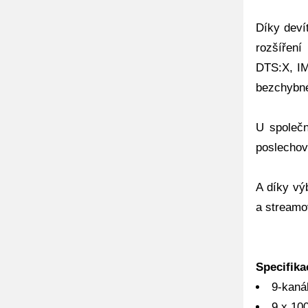
Díky deví
rozšíření
DTS:X, IM
bezchybné
U společn
poslechov
A díky vý
a streamo
Specifika
9-kanál
9 x 10