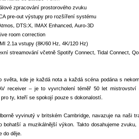
álové zpracování prostorového zvuku
CA pre-out výstupy pro rozšíření systému
Atmos, DTS:X, IMAX Enhanced, Auro-3D
Live room correction
MI 2.1a vstupy (8K/60 Hz, 4K/120 Hz)
xní streamování včetně Spotify Connect, Tidal Connect, Q
o světa, kde je každá nota a každá scéna podána s nekom
AV receiver – je to vyvrcholení téměř 50 let mistrovstv
pro ty, kteří se spokojí pouze s dokonalostí.
borně vyvinutý v britském Cambridge, navazuje na naši tra
ro bohatší a muzikálnější výkon. Takto dosahujeme zvuku, 
e do děje.