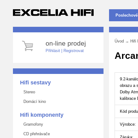
Poslechové
Úvod
→
Hif
on-line prodej
Přihlásit
|
Registrovat
Arca
9.2-kanál
Hifi sestavy
obrazu a 
Stereo
Dolby Atmo
kalibrace
Domácí kino
Kód produ
Hifi komponenty
Gramofony
Výrobce:
CD přehrávače
Záruka: