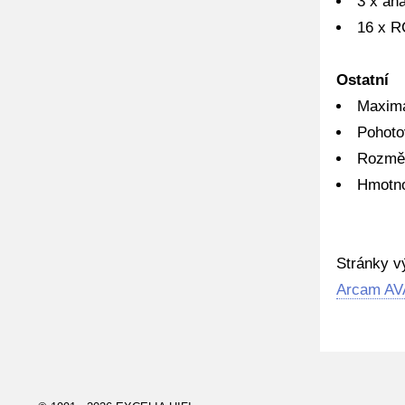
3 x an
16 x R
Ostatní
Maximá
Pohoto
Rozměr
Hmotno
Stránky v
Arcam AV