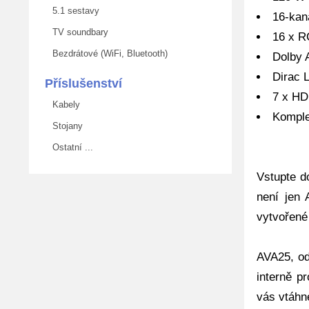
5.1 sestavy
16-kan
TV soundbary
16 x R
Bezdrátové (WiFi, Bluetooth)
Dolby 
Dirac 
Příslušenství
7 x HD
Kabely
Komple
Stojany
Ostatní ...
Vstupte d
není jen 
vytvořené 
AVA25, od
interně p
vás vtáhn