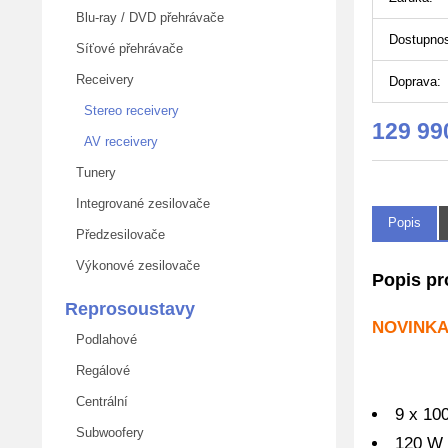
Blu-ray / DVD přehrávače
Dostupnos
Síťové přehrávače
Receivery
Doprava:
Stereo receivery
129 99
AV receivery
Tunery
Integrované zesilovače
Popis
Předzesilovače
Výkonové zesilovače
Popis p
Reprosoustavy
NOVINKA
Podlahové
Regálové
Centrální
9 x 10
Subwoofery
120 W 