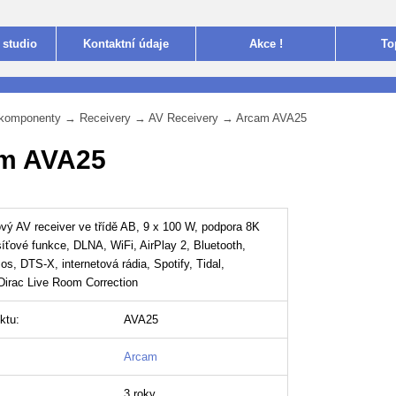
 studio
Kontakt
ní údaje
Akce !
To
i komponenty
→
Receivery
→
AV Receivery
→
Arcam AVA25
m AVA25
ový AV receiver ve třídě AB, 9 x 100 W, podpora 8K
síťové funkce, DLNA, WiFi, AirPlay 2, Bluetooth,
s, DTS-X, internetová rádia, Spotify, Tidal,
 Dirac Live Room Correction
ktu:
AVA25
Arcam
3 roky