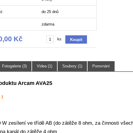
t:
do 25 dnů
zdarma
0,00 Kč
ks
Fotogalerie (3)
Videa (1)
Soubory (1)
Porovnání
roduktu Arcam AVA25
 !
0 W zesílení ve třídě AB (do zátěže 8 ohm, za činnosti všec
na kanál do zátěže 4 ohm