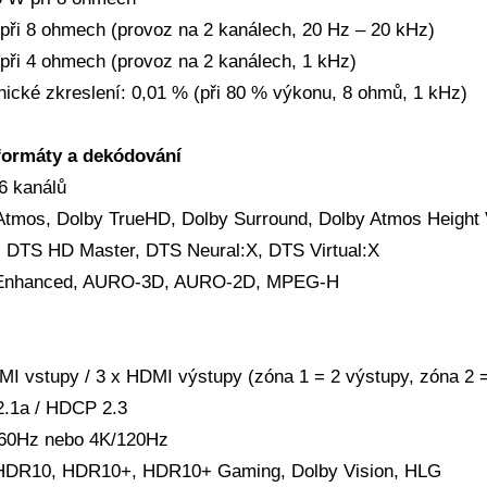
při 8 ohmech (provoz na 2 kanálech, 20 Hz – 20 kHz)
při 4 ohmech (provoz na 2 kanálech, 1 kHz)
ické zkreslení: 0,01 % (při 80 % výkonu, 8 ohmů, 1 kHz)
formáty a dekódování
6 kanálů
Atmos, Dolby TrueHD, Dolby Surround, Dolby Atmos Height V
 DTS HD Master, DTS Neural:X, DTS Virtual:X
Enhanced, AURO-3D, AURO-2D, MPEG-H
MI vstupy / 3 x HDMI výstupy (zóna 1 = 2 výstupy, zóna 2 =
.1a / HDCP 2.3
60Hz nebo 4K/120Hz
DR10, HDR10+, HDR10+ Gaming, Dolby Vision, HLG