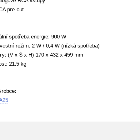
alogové RCA vstupy
CA pre-out
lní spotřeba energie: 900 W
vostní režim: 2 W / 0,4 W (nízká spotřeba)
y: (V x Š x H) 170 x 432 x 459 mm
st: 21,5 kg
ýrobce:
A25