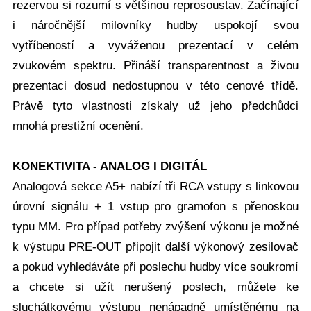
rezervou si rozumí s většinou reprosoustav. Začínající
i náročnější milovníky hudby uspokojí svou
vytříbeností a vyváženou prezentací v celém
zvukovém spektru. Přináší transparentnost a živou
prezentaci dosud nedostupnou v této cenové třídě.
Právě tyto vlastnosti získaly už jeho předchůdci
mnohá prestižní ocenění.
KONEKTIVITA - ANALOG I DIGITÁL
Analogová sekce A5+ nabízí tři RCA vstupy s linkovou
úrovní signálu + 1 vstup pro gramofon s přenoskou
typu MM. Pro případ potřeby zvýšení výkonu je možné
k výstupu PRE-OUT připojit další výkonový zesilovač
a pokud vyhledáváte při poslechu hudby více soukromí
a chcete si užít nerušený poslech, můžete ke
sluchátkovému výstupu nenápadně umístěnému na