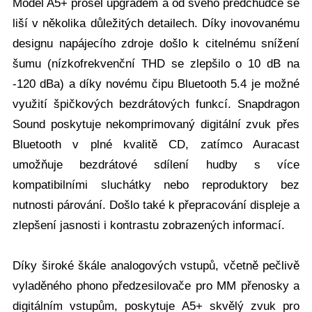
Model A5+ prošel upgradem a od svého předchůdce se
liší v několika důležitých detailech. Díky inovovanému
designu napájecího zdroje došlo k citelnému snížení
šumu (nízkofrekvenční THD se zlepšilo o 10 dB na
-120 dBa) a díky novému čipu Bluetooth 5.4 je možné
využití špičkových bezdrátových funkcí. Snapdragon
Sound poskytuje nekomprimovaný digitální zvuk přes
Bluetooth v plné kvalitě CD, zatímco Auracast
umožňuje bezdrátové sdílení hudby s více
kompatibilními sluchátky nebo reproduktory bez
nutnosti párování. Došlo také k přepracování displeje a
zlepšení jasnosti i kontrastu zobrazených informací.
Díky široké škále analogových vstupů, včetně pečlivě
vyladěného phono předzesilovače pro MM přenosky a
digitálním vstupům, poskytuje A5+ skvělý zvuk pro