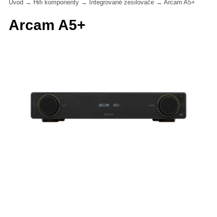
Úvod
→
Hifi komponenty
→
Integrované zesilovače
→
Arcam A5+
Arcam A5+