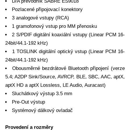
D/A převodník SABRE ES9018
Pozlacené připojovací konektory
3 analogové vstupy (RCA)
1 gramofonový vstup pro MM přenosku
2 S/PDIF digitální koaxiální vstupy (Linear PCM 16-
24bit/44.1-192 kHz)
1 TOSLINK digitální optický vstup (Linear PCM 16-
24bit/44.1-192 kHz)
Obousměrné bezdrátové Bluetooth připojení (verze
5.4; A2DP Sink/Source, AVRCP, BLE, SBC, AAC, aptX,
aptX HD a aptX Lossless, LE Audio, Auracast)
Sluchátkový výstup 3.5 mm
Pre-Out výstup
Systémový dálkový ovladač
Provedení a rozměry