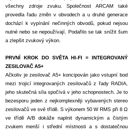
všechny zdroje zvuku. Společnost ARCAM také
provedla řadu změn v obvodech a u druhé generace
dochází k vypínání nečinných obvodů, pokud nejsou
nutné nebo se nepoužívají. Podařilo se tak snížit šum
a zlepšit zvukový výkon.
PRVNÍ KROK DO SVĚTA HI-FI = INTEGROVANÝ
ZESILOVAČ A5+
Ačkoliv je zesilovač A5+ koncipován jako vstupní bod
mezi trojicí integrovaných zesilovačů z řady RADIA,
jeho skutečná síla spočívá v jeho schopnostech. Je to
bezesporu jeden z nejkomplexněji vybavených stereo
zesilovačů ve své třídě. S výkonem 50 W RMS při 8 Ω
ve třídě A/B dokáže naplnit dynamickým a čistým
zvukem menší i střední místnosti a s dostatečnou