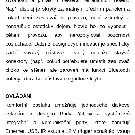
životností a přináší i některá netradičních řešení.
Např. displej je skrytý za matným předním panelem a
pokud není zesilovač v provozu, není viditelný a
nenarušuje estetický dojem. Navíc ho lze vypnout i
během provozu, aby nerozptyloval pozornost
posluchače. Další z designových inovací je specifický
zadní kovový nástavec, který nejenže skrývá
konektory (např. pokud potřebujete umístit zesilovač
blízko ke stěně), ale zároveň má funkci Bluetooth
antény, která tak zůstává elegantně skryta.
OVLÁDÁNÍ
Komfortní obsluhu umožňuje jednoduché dálkové
ovládání v designu Radia Yellow a systémové
integrační a komunikační porty, které zahrnují
Ethernet, USB, IR vstup a 12 V trigger spouštěcí vstup