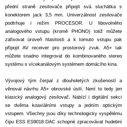
přední straně zesilovače připojit svá sluchátka s
konektorem jack 3,5 mm. Univerzálnost zesilovače
podtrhuje i režim PROCESOR. U libovolného
analogového vstupu (kromě PHONO) totiž můžete
zafixovat úroveň hlasitosti a k tomuto vstupu pak
připojit AV receiver pro prostorový zvuk. A5+ tak
můžete snadno integrovat do kombinovaného stereo
systému s vícekanálovým systémem domácího kina.
Vývojový tým čerpal z dlouholetých zkušeností a
věnoval návrhu A5+ obrovské úsilí. Není to tedy jen
klasický analogový zesilovač. Nabízí i digitální sekci
se dvěma koaxiálními vstupy a jedním optickým
vstupem. Všechny jsou díky technologicky vyspělému
čipu ESS ES9018 DAC schopné zpracovávat hudební