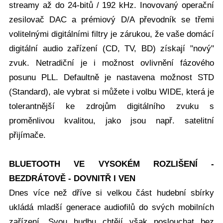
streamy až do 24-bitů / 192 kHz. Inovovaný operační
zesilovač DAC a prémiový D/A převodník se třemi
volitelnými digitálními filtry je zárukou, že vaše domácí
digitální audio zařízení (CD, TV, BD) získají "nový"
zvuk. Netradiční je i možnost ovlivnění fázového
posunu PLL. Defaultně je nastavena možnost STD
(Standard), ale vybrat si můžete i volbu WIDE, která je
tolerantnější ke zdrojům digitálního zvuku s
proměnlivou kvalitou, jako jsou např. satelitní
přijímače.
BLUETOOTH VE VYSOKÉM ROZLIŠENÍ -
BEZDRÁTOVĚ - DOVNITŘ I VEN
Dnes více než dříve si velkou část hudební sbírky
ukládá mladší generace audiofilů do svých mobilních
zařízení. Svou hudbu chtějí však poslouchat bez