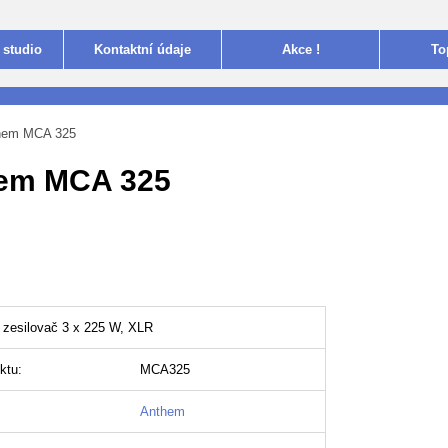
 studio
Kontakt
ní údaje
Akce !
To
hem MCA 325
em MCA 325
zesilovač 3 x 225 W, XLR
ktu:
MCA325
Anthem