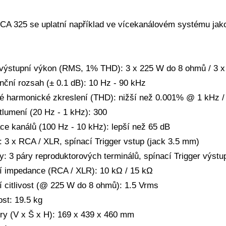
A 325 se uplatní například ve vícekanálovém systému jako 
 výstupní výkon (RMS, 1% THD): 3 x 225 W do 8 ohmů / 3 
nční rozsah (± 0.1 dB): 10 Hz - 90 kHz
é harmonické zkreslení (THD): nižší než 0.001% @ 1 kHz 
 tlumení (20 Hz - 1 kHz): 300
ce kanálů (100 Hz - 10 kHz): lepší než 65 dB
: 3 x RCA / XLR, spínací Trigger vstup (jack 3.5 mm)
y: 3 páry reproduktorových terminálů, spínací Trigger výstu
í impedance (RCA / XLR): 10 kΩ / 15 kΩ
í citlivost (@ 225 W do 8 ohmů): 1.5 Vrms
st: 19.5 kg
y (V x Š x H): 169 x 439 x 460 mm