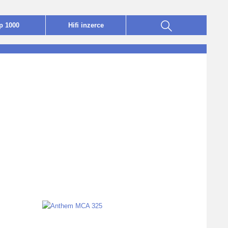
p 1000
Hifi
i
nzerce