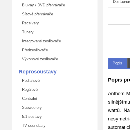
Dostupnos
Blu-ray / DVD přehrávače
Síťové přehrávače
Receivery
Tunery
Integrované zesilovače
Předzesilovače
Výkonové zesilovače
Popis
Reprosoustavy
Popis p
Podlahové
Regálové
Anthem MC
Centrální
silnějším
Subwoofery
wattů. Na
5.1 sestavy
nesymetr
TV soundbary
automatic