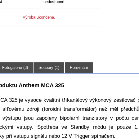
t:
nedostupné
Výroba ukončena.
Fotogalerie (3)
Soubory (1)
Porovnání
roduktu Anthem MCA 325
A 325 je vysoce kvalitní tříkanálový výkonový zesilovač 
u síťovému zdroji (toroidní transformátor) než měl pře
 výstupu jsou zapojeny bipolární tranzistory v počtu o
ickými vstupy. Spotřeba ve Standby módu je pouze 1,
ky při vstupu signálu nebo 12 V Trigger spínačem.