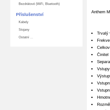
Bezdrátové (WiFi, Bluetooth)
Anthem MC
Příslušenství
Kabely
Stojany
Trvalý
Ostatní ...
Frekve
Celkov
Činitel
Separa
Vstupy
Výstup
Vstupn
Vstupn
Hmotno
Rozměr