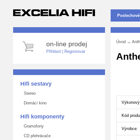
Poslechové
Úvod
→
Ant
on-line prodej
Přihlásit
|
Registrovat
Anth
Hifi sestavy
Stereo
Výkonový 
Domácí kino
Kód produ
Hifi komponenty
Gramofony
Výrobce:
CD přehrávače