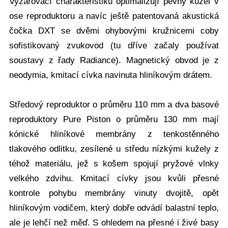
Vyzařovací charakteristiku optimalizují pevný kužel v
ose reproduktoru a navíc ještě patentovaná akustická
čočka DXT se dvěmi ohybovými kružnicemi coby
sofistikovaný zvukovod (tu dříve začaly používat
soustavy z řady Radiance). Magnetický obvod je z
neodymia, kmitací cívka navinuta hliníkovým drátem.
Středový reproduktor o průměru 110 mm a dva basové
reproduktory Pure Piston o průměru 130 mm mají
kónické hliníkové membrány z tenkostěnného
tlakového odlitku, zesílené u středu nízkými kužely z
téhož materiálu, jež s košem spojují pryžové vlnky
velkého zdvihu. Kmitací cívky jsou kvůli přesné
kontrole pohybu membrány vinuty dvojitě, opět
hliníkovým vodičem, který dobře odvádí balastní teplo,
ale je lehčí než měď. S ohledem na přesné i živé basy