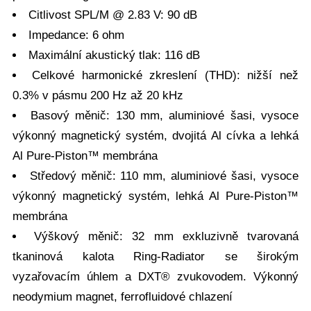
Citlivost SPL/M @ 2.83 V: 90 dB
Impedance: 6 ohm
Maximální akustický tlak: 116 dB
Celkové harmonické zkreslení (THD): nižší než
0.3% v pásmu 200 Hz až 20 kHz
Basový měnič: 130 mm, aluminiové šasi, vysoce
výkonný magnetický systém, dvojitá Al cívka a lehká
Al Pure-Piston™ membrána
Středový měnič: 110 mm, aluminiové šasi, vysoce
výkonný magnetický systém, lehká Al Pure-Piston™
membrána
Výškový měnič: 32 mm exkluzivně tvarovaná
tkaninová kalota Ring-Radiator se širokým
vyzařovacím úhlem a DXT® zvukovodem. Výkonný
neodymium magnet, ferrofluidové chlazení