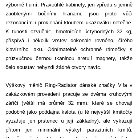
výborně tlumí. Pravoúhlé kabinety, jen vpředu s jemně
zaoblenými bočními hranami, jsou proto vůči
rezonancím i proklepání kloubem ukazováku netečné.
K tuhosti ozvučnic, hmotnících úctyhodných 32 kg,
přispívá i několik vrstev dokonale rovného, čirého
klavírního laku. Odnímatelné ochranné rámečky s
průzvučnou černou tkaninou aretují magnety, takže
čelo soustav nehyzdí žádné otvory navíc.
Výškový měnič Ring-Radiator dánské značky Vifa v
zakázkovém provedení pracuje se dvěma kruhovými
zářiči (větší má průměr 32 mm), které se chovají
podobně jako poddajná kalota (u té nejvyšší kmitočty
vyzařuje jen prstenec u její základny), ale vykazují
přitom jen minimální výskyt parazitních kmitů.