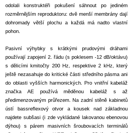
odolali konstruktéři pokušení sáhnout po jediném
rozměrnějším reproduktoru: dvě menší membrány dají
dohromady větší plochu a každá má nadto vlastní
pohon.
Pasivní výhybky s krátkými prudovými dráhami
používají zapojení 2. řádu (s poklesem -12 dB/oktávu)
s dělicími kmitočty 200 Hz, respektive 2 kHz, který
ještě nezasahuje do kritické části středního pásma ani
do oblasti vyšších harmonických. Pro vnitřní kabeláž
značka AE používá měděnou kabeláž s až
předimenzovaným průřezem. Na zadní stěně kabinetů
ústí bassreflexový otvor a kousek nad základnou
najdete subšasi (i zde vykládané lakovanou ebenovou
dýhou) s párem masivních šroubovacích terminálů