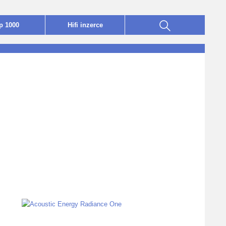
p 1000
Hifi
i
nzerce