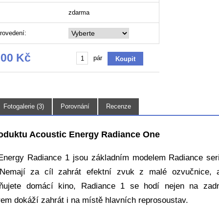
zdarma
rovedení:
,00 Kč
pár
Fotogalerie (3)
Porovnání
Recenze
oduktu Acoustic Energy Radiance One
Energy Radiance 1 jsou základním modelem Radiance ser
Nemají za cíl zahrát efektní zvuk z malé ozvučnice, 
tňujete domácí kino, Radiance 1 se hodí nejen na zadn
em dokáží zahrát i na místě hlavních reprosoustav.