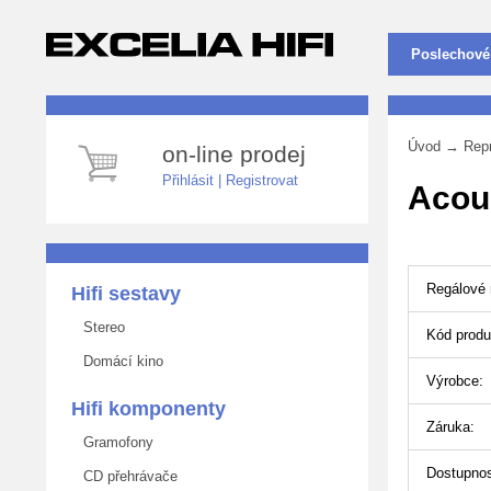
Poslechové
Úvod
→
Rep
on-line prodej
Přihlásit
|
Registrovat
Acou
Regálové 
Hifi sestavy
Stereo
Kód produ
Domácí kino
Výrobce:
Hifi komponenty
Záruka:
Gramofony
Dostupnos
CD přehrávače