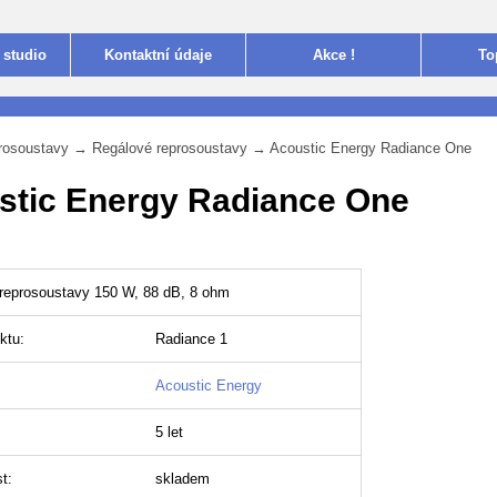
 studio
Kontakt
ní údaje
Akce !
To
rosoustavy
→
Regálové reprosoustavy
→
Acoustic Energy Radiance One
stic Energy Radiance One
reprosoustavy 150 W, 88 dB, 8 ohm
ktu:
Radiance 1
Acoustic Energy
5 let
t:
skladem