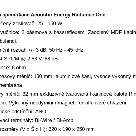
á specifikace Acoustic Energy Radiance One
čený zesilovač: 25 - 150 W
vučnice: 2 pásmová s bassreflexem. Zaoblený MDF kabinet 
bulencí.
nční rozsah +/- 3 dB: 50 Hz - 45 kHz
ost SPL/M @ 2.83 V: 88 dB
nce: 8 ohm
basový měnič: 130 mm, aluminiové šasi, vysoce výkonný mag
membrána
ý měnič: 32 mm exkluzivně tvarovaná tkaninová kalota R
m. Výkonný neodymium magnet, ferrofluidové chlazení
ické odstínění: ANO
vací terminály: Bi-Wire / Bi-Amp
 rozměry (V x Š x H): 320 x 190 x 250 mm