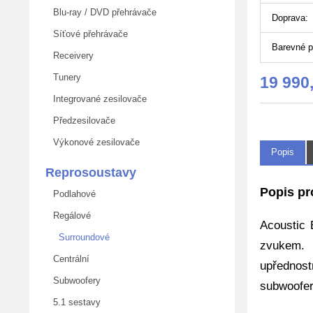
Blu-ray / DVD přehrávače
Doprava:
Síťové přehrávače
Barevné p
Receivery
Tunery
19 990
Integrované zesilovače
Předzesilovače
Výkonové zesilovače
Popis
Reprosoustavy
Popis pr
Podlahové
Regálové
Acoustic 
Surroundové
zvukem. 
Centrální
upřednos
Subwoofery
subwoofer
5.1 sestavy