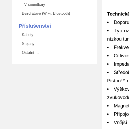
TV soundbary
Technick
Bezdrátové (WiFi, Bluetooth)
Doporu
Příslušenství
Typ oz
Kabely
nízkou tur
Stojany
Frekve
Ostatní ...
Citliv
Impeda
Středo
Piston™ 
Výškov
zvukovode
Magnet
Připojo
Vnější