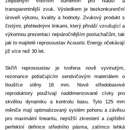
zlepšeným vnitřním tlumením pro hladší a
transparentnější zvuk. Výsledkem je bezkonkurenční
úroveň výkonu, kvality a hodnoty. Zvukový produkt s
čistými, přehlednými linkami, který přináší vzrušující a
výkonnou prezentaci nejnáročnějším posluchačům, tak
jak to majitelé reprosoustav Acoustic Energy očekávají
již více než 30 let.
Skříň reprosoustav je tvořena nově vyvinutým,
rezonance potlačujícím sendvičovým materiálem o
tloušťce stěny 18 mm. Nové středobasové
reproduktory používají naddimenzované cívky pro
skvělou dynamiku a kontrolu basu. Tyto 125 mm
měniče mají optimalizovaný systém pohonu a závěsu
pro maximální linearitu, nejnižší zkreslení a zajištění
perfektní definice středního pásma, zatímco lehká