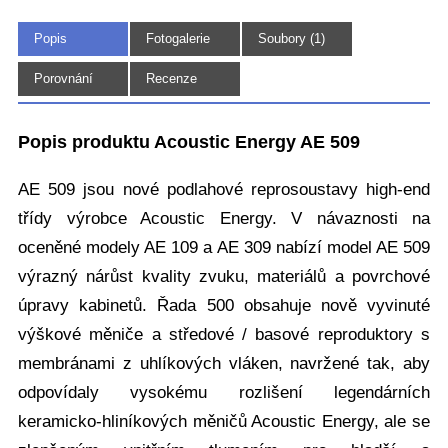
Popis
Fotogalerie
Soubory (1)
(5)
Porovnání
Recenze
Popis produktu Acoustic Energy AE 509
AE 509 jsou nové podlahové reprosoustavy high-end
třídy výrobce Acoustic Energy. V návaznosti na
oceněné modely AE 109 a AE 309 nabízí model AE 509
výrazný nárůst kvality zvuku, materiálů a povrchové
úpravy kabinetů. Řada 500 obsahuje nově vyvinuté
výškové měniče a středové / basové reproduktory s
membránami z uhlíkových vláken, navržené tak, aby
odpovídaly vysokému rozlišení legendárních
keramicko-hliníkových měničů Acoustic Energy, ale se