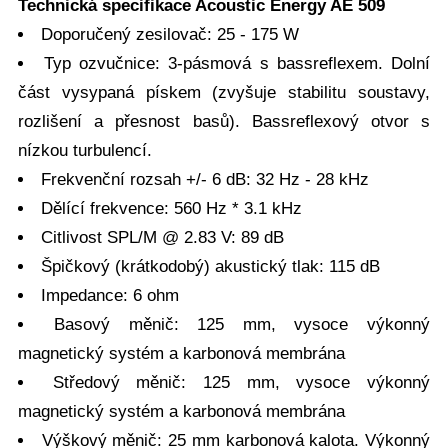
Technická specifikace Acoustic Energy AE 509
Doporučený zesilovač: 25 - 175 W
Typ ozvučnice: 3-pásmová s bassreflexem. Dolní
část vysypaná pískem (zvyšuje stabilitu soustavy,
rozlišení a přesnost basů). Bassreflexový otvor s
nízkou turbulencí.
Frekvenční rozsah +/- 6 dB: 32 Hz - 28 kHz
Dělící frekvence: 560 Hz * 3.1 kHz
Citlivost SPL/M @ 2.83 V: 89 dB
Špičkový (krátkodobý) akustický tlak: 115 dB
Impedance: 6 ohm
Basový měnič: 125 mm, vysoce výkonný
magnetický systém a karbonová membrána
Středový měnič: 125 mm, vysoce výkonný
magnetický systém a karbonová membrána
Výškový měnič: 25 mm karbonová kalota. Výkonný