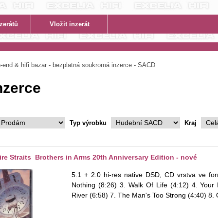
end & hifi bazar - bezplatná soukromá inzerce - SACD
inzerce
Typ výrobku
Kraj
re Straits Brothers in Arms 20th Anniversary Edition - nové
5.1 + 2.0 hi-res native DSD, CD vrstva ve fo
Nothing (8:26) 3. Walk Of Life (4:12) 4. Your
River (6:58) 7. The Man's Too Strong (4:40) 8.