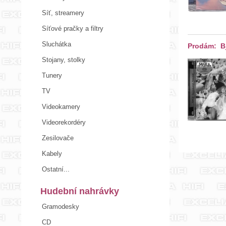
Síť, streamery
Síťové pračky a filtry
Sluchátka
Prodám: Bj
Stojany, stolky
Tunery
TV
Videokamery
Videorekordéry
Zesilovače
Kabely
Ostatní...
Hudební nahrávky
Gramodesky
CD