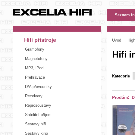
Hifi přístroje
Úvod
→ High-
Gramofony
Hifi 
Magnetofony
MP3, iPod
Kategorie
Přehrávače
D/A převodníky
Receivery
Prodám: Di
Reprosoustavy
Satelitní příjem
Sestavy hifi
Sestavy kino