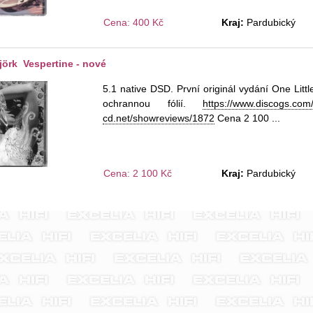
Cena: 400 Kč
Kraj:
Pardubický
örk Vespertine - nové
5.1 native DSD. První originál vydání One Litt
ochrannou fólií.
https://www.discogs.co
cd.net/showreviews/1872
Cena 2 100
...
Cena: 2 100 Kč
Kraj:
Pardubický