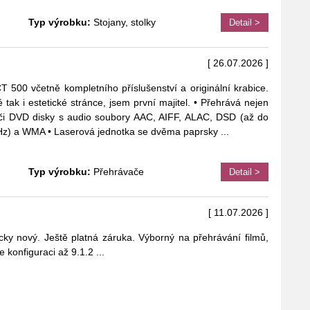
Typ výrobku:
Stojany, stolky
Detail >
[ 26.07.2026 ]
0 včetně kompletního příslušenství a originální krabice.
ké tak i estetické stránce, jsem první majitel. • Přehrává nejen
či DVD disky s audio soubory AAC, AIFF, ALAC, DSD (až do
Hz) a WMA • Laserová jednotka se dvěma paprsky
...
Typ výrobku:
Přehrávače
Detail >
[ 11.07.2026 ]
icky nový. Ještě platná záruka. Výborný na přehrávání filmů,
 konfiguraci až 9.1.2
...