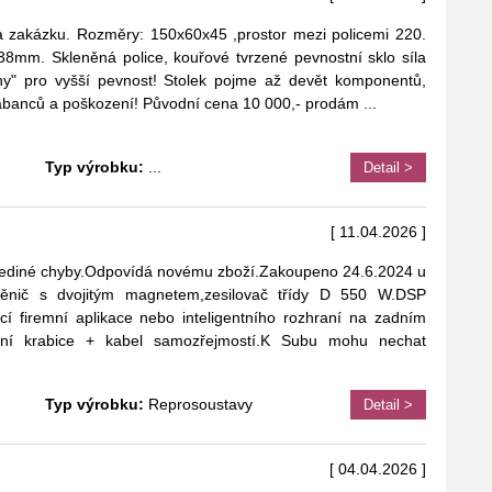
a zakázku. Rozměry: 150x60x45 ,prostor mezi policemi 220.
 38mm. Skleněná police, kouřové tvrzené pevnostní sklo síla
y" pro vyšší pevnost! Stolek pojme až devět komponentů,
krábanců a poškození! Původní cena 10 000,- prodám
...
Typ výrobku:
...
Detail >
[ 11.04.2026 ]
jediné chyby.Odpovídá novému zboží.Zakoupeno 24.6.2024 u
Měnič s dvojitým magnetem,zesilovač třídy D 550 W.DSP
 firemní aplikace nebo inteligentního rozhraní na zadním
ní krabice + kabel samozřejmostí.K Subu mohu nechat
Typ výrobku:
Reprosoustavy
Detail >
[ 04.04.2026 ]