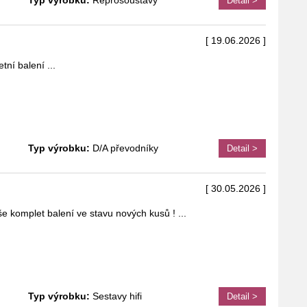
Typ výrobku:
Reprosoustavy
Detail >
[ 19.06.2026 ]
tní balení
...
Typ výrobku:
D/A převodníky
Detail >
[ 30.05.2026 ]
 komplet balení ve stavu nových kusů !
...
Typ výrobku:
Sestavy hifi
Detail >