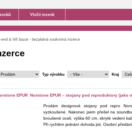
end & hifi bazar - bezplatná soukromá inzerce
inzerce
Typ výrobku
Kraj
rstone EPUR Norstone EPUR – stojany pod reproduktory (jako 
Prodám designové stojany pod repro Nor
vyzkoušené. Nakonec jsem přešel na soundbar
broušené oceli, výška 60 cm, skryté vedení kab
Při rychlém jednání dohoda jist. Osobní předá