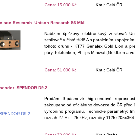
Cena: 15 000 Kč
Kraj:
Celá ČR
nison Research Unison Research S6 MkII
Nabízím špičkový elektronkový zesilovač U
zesilovač v čisté třídě A s paralelním zapojením
tohoto druhu - KT77 Genalex Gold Lion a pře
páry-Telefunken, Philips Miniwatt,GoldLion a 
Cena: 51 000 Kč
Kraj:
Celá ČR
pendor SPENDOR D9.2
Prodám třípásmové high-endové reprosoust
zakoupeno od oficiálního dovozce do ČR před 6
výrobního programu. Technické parametry: Imp
rozsah 27 Hz - 25 kHz, rozměry 1125x205x364 