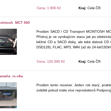
Cena: 1 800 Kč
Kraj:
Celá ČR
cIntosh MCT 500
Prodám SACD / CD Transport MCINTOSH MCT 50
Přístroj je ve vynikajícím stavu jak po elektric
běžné CD a SACD disky, ale také datové CD 
DSD128), FLAC, MP3, WAV (až do 24-bit/192k
Cena: 125 000 Kč
Kraj:
Celá ČR
amaha rx-v6a
Prodám tento receiver. Jeden rok starý, prakt
zvláště pokud máte více reproduktorů Podporuje