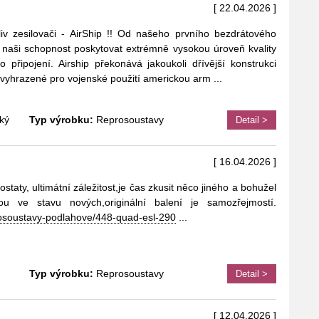
[ 22.04.2026 ]
iv zesilovači - AirShip !! Od našeho prvního bezdrátového
a naši schopnost poskytovat extrémně vysokou úroveň kvality
 připojení. Airship překonává jakoukoli dřívější konstrukci
e vyhrazené pro vojenské použití americkou arm
...
ký
Typ výrobku:
Reprosoustavy
Detail >
[ 16.04.2026 ]
staty, ultimátní záležitost,je čas zkusit něco jiného a bohužel
 ve stavu nových,originální balení je samozřejmostí.
prosoustavy-podlahove/448-quad-esl-290
...
Typ výrobku:
Reprosoustavy
Detail >
[ 12.04.2026 ]