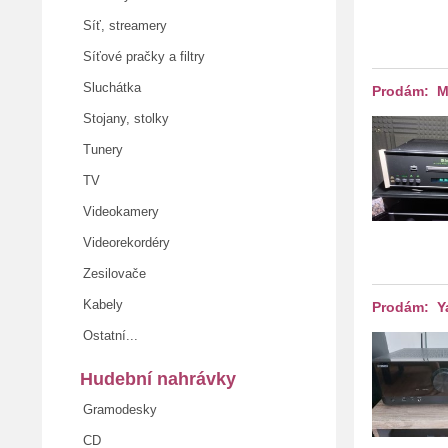
Síť, streamery
Síťové pračky a filtry
Sluchátka
Prodám: M
Stojany, stolky
Tunery
TV
Videokamery
Videorekordéry
Zesilovače
Kabely
Prodám: Y
Ostatní...
Hudební nahrávky
Gramodesky
CD