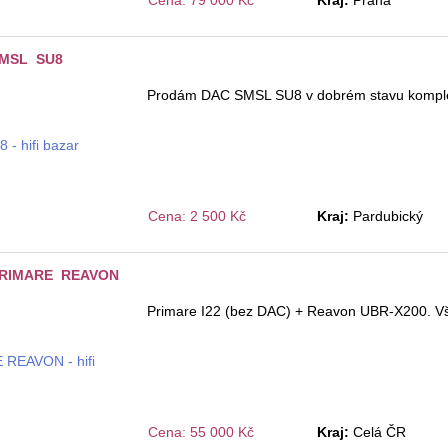
Cena: 79 000 Kč
Kraj:
Praha
SMSL SU8
Prodám DAC SMSL SU8 v dobrém stavu komple
Cena: 2 500 Kč
Kraj:
Pardubický
PRIMARE REAVON
Primare I22 (bez DAC) + Reavon UBR-X200. Vše
Cena: 55 000 Kč
Kraj:
Celá ČR