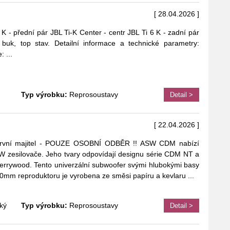
[ 28.04.2026 ]
K - přední pár JBL Ti-K Center - centr JBL Ti 6 K - zadní pár
buk, top stav. Detailní informace a technické parametry:
e:
...
Typ výrobku:
Reprosoustavy
Detail >
[ 22.04.2026 ]
 první majitel - POUZE OSOBNÍ ODBĚR !! ASW CDM nabízí
 zesilovače. Jeho tvary odpovídají designu série CDM NT a
herrywood. Tento univerzální subwoofer svými hlubokými basy
0mm reproduktoru je vyrobena ze směsi papíru a kevlaru
...
ký
Typ výrobku:
Reprosoustavy
Detail >