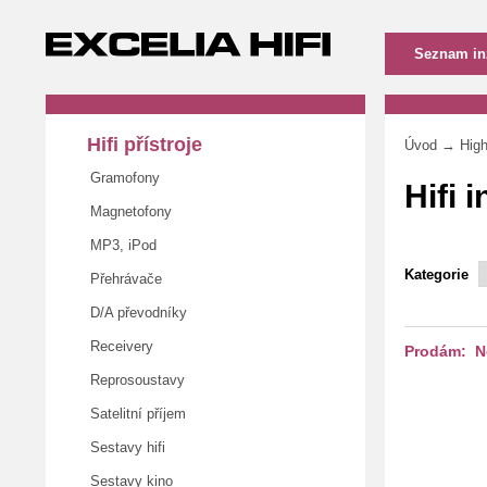
Hifi přístroje
Úvod
→ High-
Gramofony
Hifi 
Magnetofony
MP3, iPod
Kategorie
Přehrávače
D/A převodníky
Receivery
Prodám: No
Reprosoustavy
Satelitní příjem
Sestavy hifi
Sestavy kino