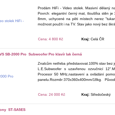
Prodám HiFi - Video stolek. Masivní dělaný n
Povrch: elegantní černý mat, tloušťka stěn je
8mm, uchycené na pěti místech nerez "tukan
možnost použít i na TV. Stav jako nový bez š
Cena: 4 800 Kč
Kraj:
Celá ČR
S SB-2000 Pro Subwoofer Pro klavír lak černá
Znalcům netřeba představovat.100% stav bez 
L.E.Subwoofer s uzavřenou ozvučnicí 12".
Procesor 50 MHz,nastavení a ovládání pomocí
panelu.Rozměr:370x360x400mm/18kg. Původ
izolátory SVS S
...
Cena: 24 000 Kč
Kraj:
Středočeský
ony ST-SA5ES