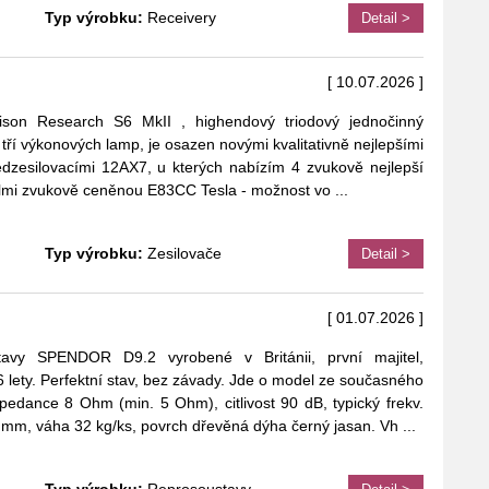
Typ výrobku:
Receivery
Detail >
[ 10.07.2026 ]
nison Research S6 MkII , highendový triodový jednočinný
 tří výkonových lamp, je osazen novými kvalitativně nejlepšími
dzesilovacími 12AX7, u kterých nabízím 4 zvukově nejlepší
velmi zvukově ceněnou E83CC Tesla - možnost vo
...
Typ výrobku:
Zesilovače
Detail >
[ 01.07.2026 ]
avy SPENDOR D9.2 vyrobené v Británii, první majitel,
 lety. Perfektní stav, bez závady. Jde o model ze současného
edance 8 Ohm (min. 5 Ohm), citlivost 90 dB, typický frekv.
mm, váha 32 kg/ks, povrch dřevěná dýha černý jasan. Vh
...