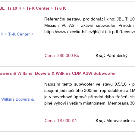
L Ti 10 K + Ti-K Center + Ti 6 K
Referenční sestavu pro domácí kino: JBL Ti 10 
Mission V6 AS - aktivní subwoofer Přírodní 
https://www.excelia-hifi.cz/jbl/jbl-ti-k.pdf
Recenz
Cena: 380 000 Kč
Kraj:
Pardubický
owers & Wilkins Bowers & Wilkins CDM ASW Subwoofer
Nabízím tento subwoofer ve stavu 9,5/10 -
spojení jedinečného 300mm reproduktoru a 1kW
je v povrchové úpravě přírodní dýha třešeň- s
plně vyhoví i větším místnostem. Membrána 30
Cena: 18 000 Kč
Kraj:
Moravskoslezs