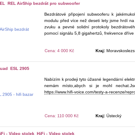
L REL AirShip bezdrát pro subwoofer
Bezdrátové připojení subwooferu k jakémukol
modulu před více než deseti lety jsme hrdí n
zvuku a pevné solidní protokoly bezdrátového
pomocí signálu 5,8 gigahertzů, frekvence dřív
Cena: 4 000 Kč
Kraj:
Moravskoslezs
uad ESL 2905
Nabízím k prodeji tyto úžasné legendární elektro
nemám místo,abych si je mohl nechat.Jsou
https://www.hifi-voice.com/testy-a-recenze/re
Cena: 110 000 Kč
Kraj:
Ústecký
i - Video stolek HiFi - Video stolek