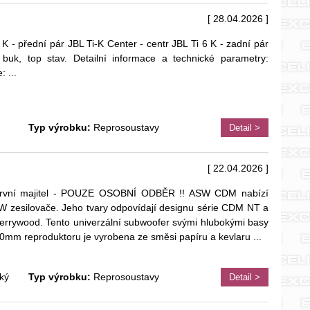
[ 28.04.2026 ]
K - přední pár JBL Ti-K Center - centr JBL Ti 6 K - zadní pár
buk, top stav. Detailní informace a technické parametry:
e:
...
Typ výrobku:
Reprosoustavy
Detail >
[ 22.04.2026 ]
 první majitel - POUZE OSOBNÍ ODBĚR !! ASW CDM nabízí
 zesilovače. Jeho tvary odpovídají designu série CDM NT a
herrywood. Tento univerzální subwoofer svými hlubokými basy
0mm reproduktoru je vyrobena ze směsi papíru a kevlaru
...
ký
Typ výrobku:
Reprosoustavy
Detail >