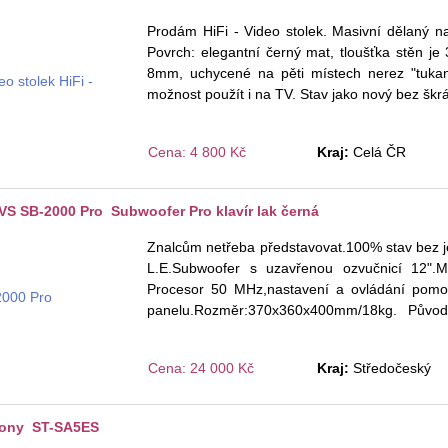
Prodám HiFi - Video stolek. Masivní dělaný n
Povrch: elegantní černý mat, tloušťka stěn je
8mm, uchycené na pěti místech nerez "tukan
možnost použít i na TV. Stav jako nový bez š
Cena: 4 800 Kč
Kraj:
Celá ČR
S SB-2000 Pro Subwoofer Pro klavír lak černá
Znalcům netřeba představovat.100% stav bez 
L.E.Subwoofer s uzavřenou ozvučnicí 12".
Procesor 50 MHz,nastavení a ovládání pomocí
panelu.Rozměr:370x360x400mm/18kg. Původ
izolátory SVS S
...
Cena: 24 000 Kč
Kraj:
Středočeský
ony ST-SA5ES