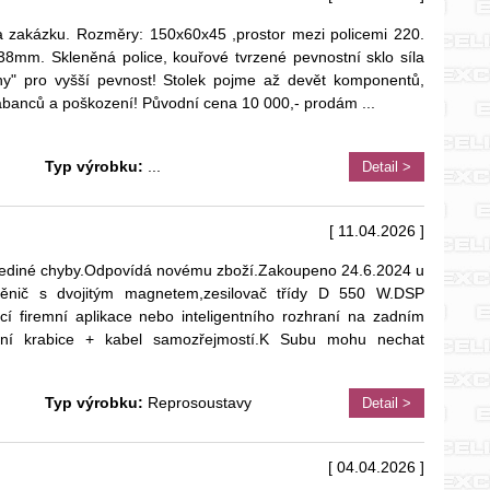
a zakázku. Rozměry: 150x60x45 ,prostor mezi policemi 220.
 38mm. Skleněná police, kouřové tvrzené pevnostní sklo síla
y" pro vyšší pevnost! Stolek pojme až devět komponentů,
krábanců a poškození! Původní cena 10 000,- prodám
...
Typ výrobku:
...
Detail >
[ 11.04.2026 ]
jediné chyby.Odpovídá novému zboží.Zakoupeno 24.6.2024 u
Měnič s dvojitým magnetem,zesilovač třídy D 550 W.DSP
 firemní aplikace nebo inteligentního rozhraní na zadním
ní krabice + kabel samozřejmostí.K Subu mohu nechat
Typ výrobku:
Reprosoustavy
Detail >
[ 04.04.2026 ]