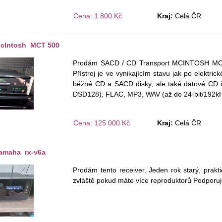
Cena: 1 800 Kč
Kraj:
Celá ČR
cIntosh MCT 500
Prodám SACD / CD Transport MCINTOSH MCT 50
Přístroj je ve vynikajícím stavu jak po elektric
běžné CD a SACD disky, ale také datové CD 
DSD128), FLAC, MP3, WAV (až do 24-bit/192k
Cena: 125 000 Kč
Kraj:
Celá ČR
amaha rx-v6a
Prodám tento receiver. Jeden rok starý, prakt
zvláště pokud máte více reproduktorů Podporuje