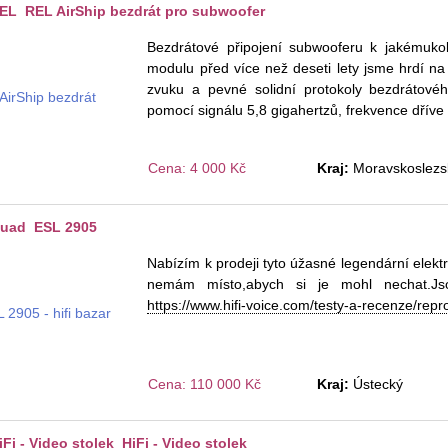
L REL AirShip bezdrát pro subwoofer
Bezdrátové připojení subwooferu k jakémukol
modulu před více než deseti lety jsme hrdí n
zvuku a pevné solidní protokoly bezdrátového
pomocí signálu 5,8 gigahertzů, frekvence dřív
Cena: 4 000 Kč
Kraj:
Moravskoslezs
uad ESL 2905
Nabízím k prodeji tyto úžasné legendární elektro
nemám místo,abych si je mohl nechat.Jsou
https://www.hifi-voice.com/testy-a-recenze/re
Cena: 110 000 Kč
Kraj:
Ústecký
i - Video stolek HiFi - Video stolek