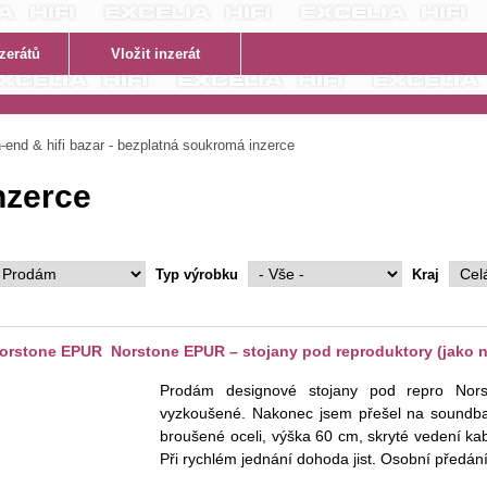
end & hifi bazar - bezplatná soukromá inzerce
inzerce
Typ výrobku
Kraj
rstone EPUR Norstone EPUR – stojany pod reproduktory (jako 
Prodám designové stojany pod repro Nor
vyzkoušené. Nakonec jsem přešel na soundbar
broušené oceli, výška 60 cm, skryté vedení kab
Při rychlém jednání dohoda jist. Osobní předá