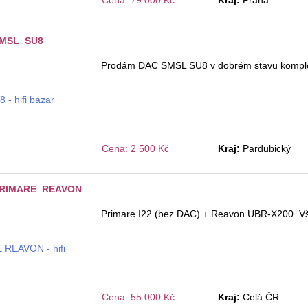
Cena: 79 000 Kč
Kraj:
Praha
SMSL SU8
Prodám DAC SMSL SU8 v dobrém stavu komple
Cena: 2 500 Kč
Kraj:
Pardubický
PRIMARE REAVON
Primare I22 (bez DAC) + Reavon UBR-X200. Vše
Cena: 55 000 Kč
Kraj:
Celá ČR