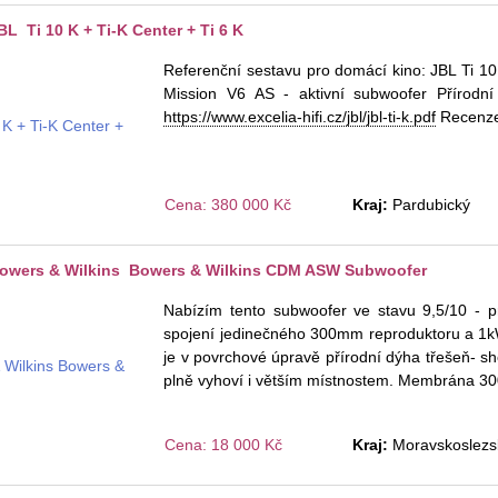
L Ti 10 K + Ti-K Center + Ti 6 K
Referenční sestavu pro domácí kino: JBL Ti 10 
Mission V6 AS - aktivní subwoofer Přírodní 
https://www.excelia-hifi.cz/jbl/jbl-ti-k.pdf
Recenz
Cena: 380 000 Kč
Kraj:
Pardubický
owers & Wilkins Bowers & Wilkins CDM ASW Subwoofer
Nabízím tento subwoofer ve stavu 9,5/10 -
spojení jedinečného 300mm reproduktoru a 1kW
je v povrchové úpravě přírodní dýha třešeň- s
plně vyhoví i větším místnostem. Membrána 30
Cena: 18 000 Kč
Kraj:
Moravskoslezs