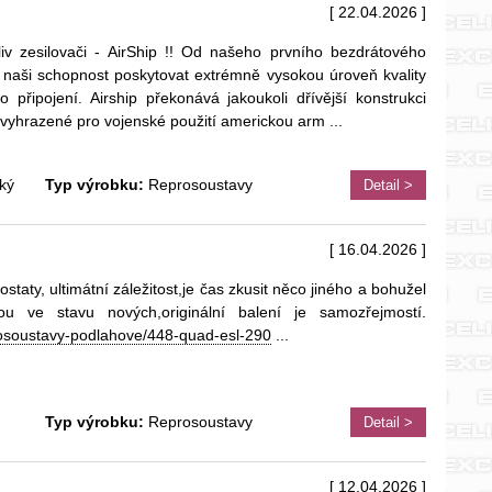
[ 22.04.2026 ]
iv zesilovači - AirShip !! Od našeho prvního bezdrátového
a naši schopnost poskytovat extrémně vysokou úroveň kvality
 připojení. Airship překonává jakoukoli dřívější konstrukci
e vyhrazené pro vojenské použití americkou arm
...
ký
Typ výrobku:
Reprosoustavy
Detail >
[ 16.04.2026 ]
staty, ultimátní záležitost,je čas zkusit něco jiného a bohužel
 ve stavu nových,originální balení je samozřejmostí.
prosoustavy-podlahove/448-quad-esl-290
...
Typ výrobku:
Reprosoustavy
Detail >
[ 12.04.2026 ]