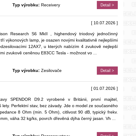
Typ výrobku:
Receivery
Detail >
[ 10.07.2026 ]
nison Research S6 MkII , highendový triodový jednočinný
 tří výkonových lamp, je osazen novými kvalitativně nejlepšími
dzesilovacími 12AX7, u kterých nabízím 4 zvukově nejlepší
velmi zvukově ceněnou E83CC Tesla - možnost vo
...
Typ výrobku:
Zesilovače
Detail >
[ 01.07.2026 ]
avy SPENDOR D9.2 vyrobené v Británii, první majitel,
 lety. Perfektní stav, bez závady. Jde o model ze současného
edance 8 Ohm (min. 5 Ohm), citlivost 90 dB, typický frekv.
mm, váha 32 kg/ks, povrch dřevěná dýha černý jasan. Vh
...