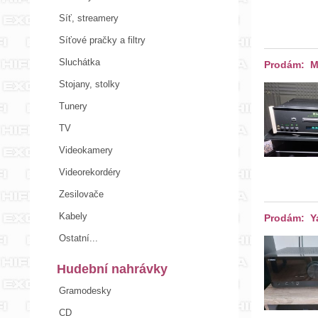
Síť, streamery
Síťové pračky a filtry
Sluchátka
Prodám: M
Stojany, stolky
Tunery
TV
Videokamery
Videorekordéry
Zesilovače
Kabely
Prodám: Y
Ostatní...
Hudební nahrávky
Gramodesky
CD