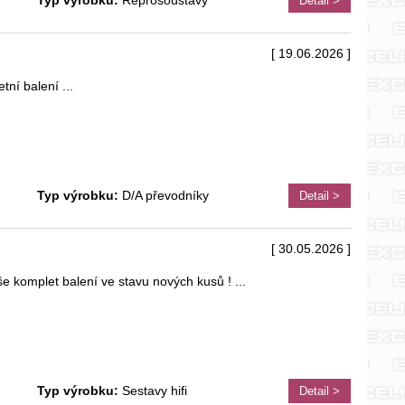
Typ výrobku:
Reprosoustavy
Detail >
[ 19.06.2026 ]
tní balení
...
Typ výrobku:
D/A převodníky
Detail >
[ 30.05.2026 ]
 komplet balení ve stavu nových kusů !
...
Typ výrobku:
Sestavy hifi
Detail >