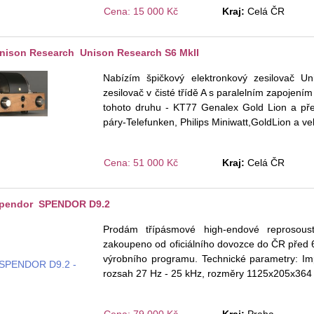
Cena: 15 000 Kč
Kraj:
Celá ČR
nison Research Unison Research S6 MkII
Nabízím špičkový elektronkový zesilovač U
zesilovač v čisté třídě A s paralelním zapojením
tohoto druhu - KT77 Genalex Gold Lion a pře
páry-Telefunken, Philips Miniwatt,GoldLion a 
Cena: 51 000 Kč
Kraj:
Celá ČR
pendor SPENDOR D9.2
Prodám třípásmové high-endové reprosoust
zakoupeno od oficiálního dovozce do ČR před 6
výrobního programu. Technické parametry: Imp
rozsah 27 Hz - 25 kHz, rozměry 1125x205x364 