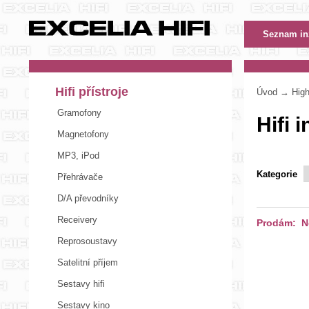
Hifi přístroje
Úvod
→ High-
Gramofony
Hifi 
Magnetofony
MP3, iPod
Kategorie
Přehrávače
D/A převodníky
Receivery
Prodám: No
Reprosoustavy
Satelitní příjem
Sestavy hifi
Sestavy kino