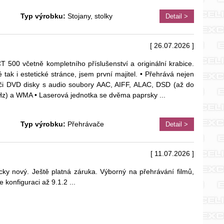
Typ výrobku:
Stojany, stolky
Detail >
[ 26.07.2026 ]
0 včetně kompletního příslušenství a originální krabice.
ké tak i estetické stránce, jsem první majitel. • Přehrává nejen
či DVD disky s audio soubory AAC, AIFF, ALAC, DSD (až do
Hz) a WMA • Laserová jednotka se dvěma paprsky
...
Typ výrobku:
Přehrávače
Detail >
[ 11.07.2026 ]
icky nový. Ještě platná záruka. Výborný na přehrávání filmů,
 konfiguraci až 9.1.2
...